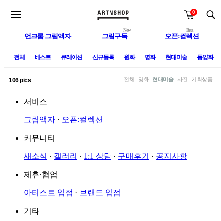
0
New
Beta
언크롭 그림액자
그림구독
오픈:컬렉션
전체
베스트
큐레이션
신규등록
원화
명화
현대미술
동양화
전체
명화
현대미술
사진
기획상품
106 pics
서비스
그림액자
·
오픈:컬렉션
커뮤니티
새소식
·
갤러리
·
1:1 상담
·
구매후기
·
공지사항
제휴·협업
아티스트 입점
·
브랜드 입점
기타