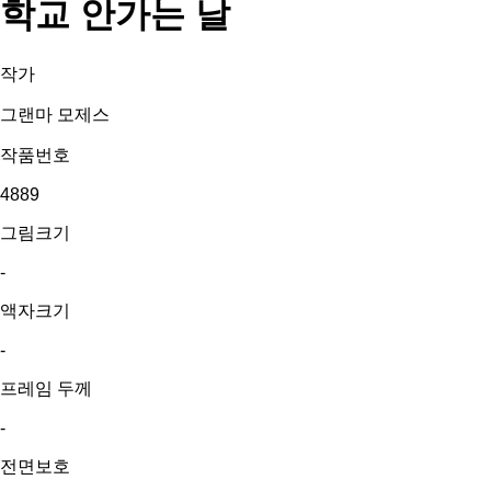
학교 안가는 날
작가
그랜마 모제스
작품번호
4889
그림크기
-
액자크기
-
프레임 두께
-
전면보호