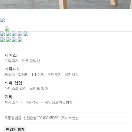
서비스
그림액자
·
오픈:컬렉션
커뮤니티
새소식
·
갤러리
·
1:1 상담
·
구매후기
·
공지사항
제휴·협업
아티스트 입점
·
브랜드 입점
기타
회사소개
·
이용약관
·
개인정보취급방침
무통장 입금 · 신한은행 100-032-959391 (주)아트앤샵
책임의 한계