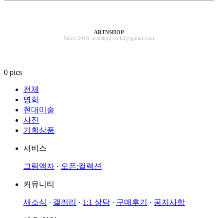
ARTNSHOP
Since 2018. artnshop.co.ltd@gmail.com
0 pics
전체
명화
현대미술
사진
기획상품
서비스
그림액자
·
오픈:컬렉션
커뮤니티
새소식
·
갤러리
·
1:1 상담
·
구매후기
·
공지사항