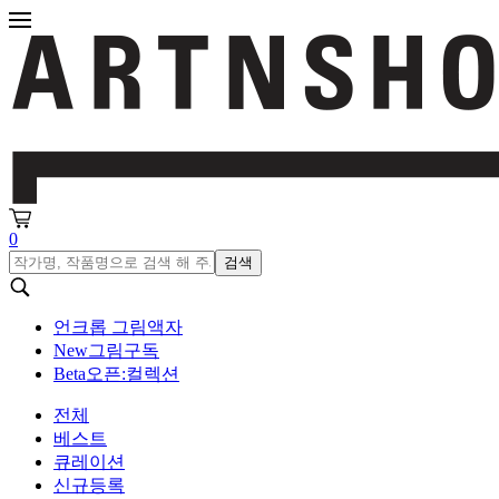
0
검색
언크롭 그림액자
New
그림구독
Beta
오픈:컬렉션
전체
베스트
큐레이션
신규등록