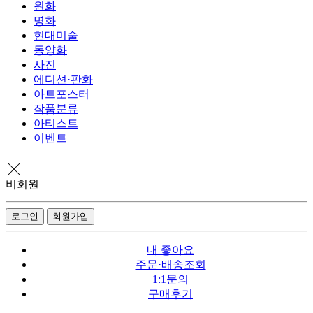
원화
명화
현대미술
동양화
사진
에디션·판화
아트포스터
작품분류
아티스트
이벤트
비회원
로그인
회원가입
내 좋아요
주문·배송조회
1:1문의
구매후기