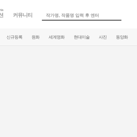
ta
션
커뮤니티
신규등록
원화
세계명화
현대미술
사진
동양화