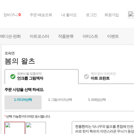
장바구니
주문·배송조회
내 좋아요
로그인
회원가입
0
에디션·판화
아트포스터
작품분류
아티스트
이벤트
조숙연
봄의 왈츠
원본비율 맞춤제작
액자 없이 프린트만
언크롭 그림액자
아트 프린트
주문 사양을 선택 하세요.
1. 미디어선택
2. 그림사이즈선택
3. 프레임선택
*
선택 가능한 미디어만 표시됩니다.
전용한지
는 닥나무와 펄프를 혼합해 만든
퍼로 한지 특유의 자연스러운 무늬가 동