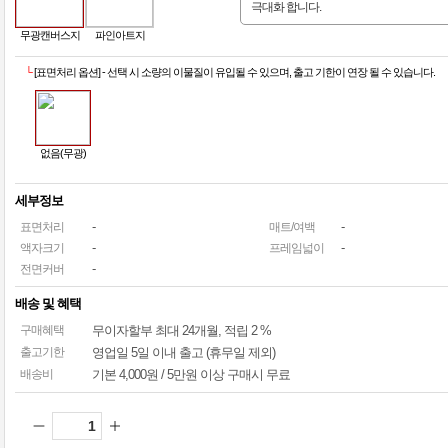
극대화 합니다.
무광캔버스지
파인아트지
└
[표면처리 옵션] - 선택 시 소량의 이물질이 유입될 수 있으며, 출고 기한이 연장 될 수 있습니다.
없음(무광)
세부정보
-
-
표면처리
매트/여백
-
-
액자크기
프레임넓이
-
전면커버
배송 및 혜택
구매혜택
무이자할부
최대 24개월
, 적립 2 %
출고기한
영업일 5일 이내 출고 (휴무일 제외)
배송비
기본 4,000원 / 5만원 이상 구매시 무료