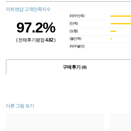
아트앤샵 고객만족지수
(매우만족)
97.2%
(만족)
(보통)
(불만족)
( 전체후기평점
4.82
)
(매우불만)
구매후기 (0)
다른 그림 보기