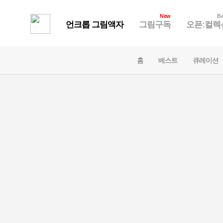
New
Be
언크롭 그림액자
그림구독
오픈:컬렉
홈
베스트
큐레이션