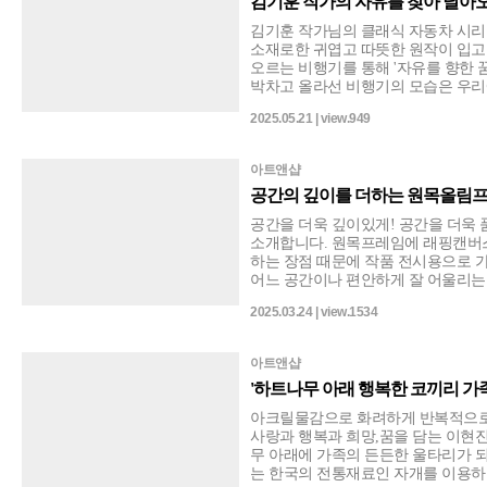
김기훈 작가의 자유를 찾아 날아
김기훈 작가님의 클래식 자동차 시리즈
소재로한 귀엽고 따뜻한 원작이 입고 
오르는 비행기를 통해 '자유를 향한 
박차고 올라선 비행기의 모습은 우리
무언가 새로운 곳으로 나아가고 싶은
2025.05.21 | view.949
을빛이 어우러진 배경은 따뜻하고 밝은
행기의 모습은 마치 우리에게도 날개
집니다.보는 이로 하여금 잠시나마 
아트앤샵
늘과 자유를 선사하는 김기훈 작가님
공간의 깊이를 더하는 원목올림
공간을 더욱 깊이있게! 공간을 더욱 
소개합니다. 원목프레임에 래핑캔버스
하는 장점 때문에 작품 전시용으로 
어느 공간이나 편안하게 잘 어울리는
의 화이트 컬러는 산뜻하며 깔끔한 모
2025.03.24 | view.1534
있어 따뜻하고 우아한 느낌으로 선호
된 것처럼 고급스러운 예술의 공간
려요!^^
아트앤샵
'하트나무 아래 행복한 코끼리 가족
아크릴물감으로 화려하게 반복적으로
사랑과 행복과 희망,꿈을 담는 이현진
무 아래에 가족의 든든한 울타리가 
는 한국의 전통재료인 자개를 이용