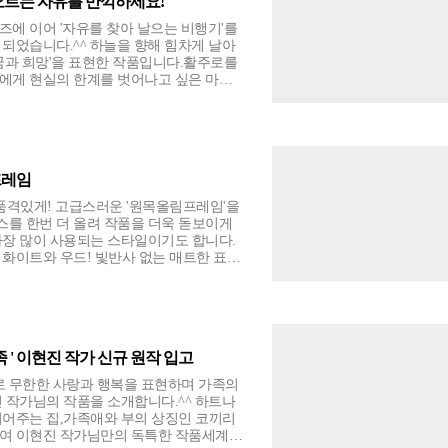
오르는 자유를 만끽하세요!
에 이어 '자유를 찾아 날으는 비행기'를
되었습니다.^^ 하늘을 향해 힘차게 날아
꿈과 희망'을 표현한 작품입니다.활주로를
에게 현실의 한계를 벗어나고 싶은 마음,
 바람을 떠올리게 합니다.파란 하늘과 노
 감정을 전하며, 자유롭게 날고 있는 비
가 있다는 듯 따뜻한 용기와 위로가 전해
자유로운 상상을 하게 하고 확트인 푸른하
의 원작을 감상하세요!
프레임
품격있게! 고급스러운 '원목올림프레임'을
를 한번 더 올려 작품을 더욱 돋보이게
가장 많이 사용되는 스타일이기도 합니다.
 화이트와 우드! 빛반사 없는 매트한 표면
던 감성을, 우드컬러는 원목의 결이 살아
도가 높습니다. 마치 내 공간이 갤러리가
으로 변화시켜줄 원목올림프레임을 강추드
 ' 이현진 작가 신규 원작 입고
 무한한 사랑과 행복을 표현하며 가족의
 작가님의 작품을 소개합니다.^^ 하트나
되어주는 집,가족애와 부의 상징인 코끼리
하여 이현진 작가님만의 독특한 작품세계를