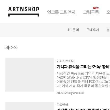
New
언크롭 그림액자
그림구독
오
1:1 문의
구매후기
블
새소식
아티스트소식
기억과 휴식을 그리는 ‘거녹’ 황혜
서정적인 화풍으로 기억의 치유를 노
아트앤샵(ARTNSHOP)에 입점했습
어려웠던 팬들을 위해 POD(Print On
다. 이제 거녹 작가 특유의 몽환적인
프린트, 그림 액자 등 아트 상품으로
2026.02.10 | view.400
등록되어 있으며, 추후 작품들이 추가
아트앤샵