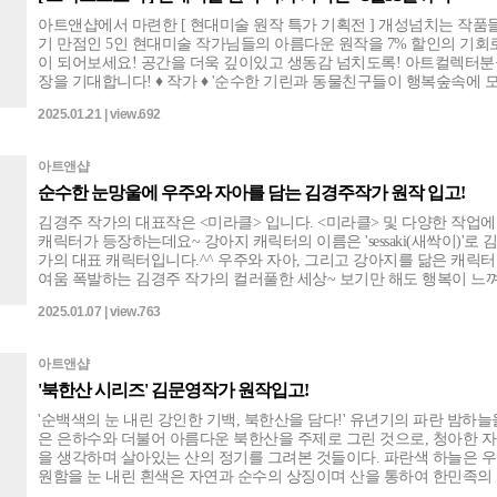
아트앤샵에서 마련한 [ 현대미술 원작 특가 기획전 ] 개성넘치는 작품
기 만점인 5인 현대미술 작가님들의 아름다운 원작을 7% 할인의 기회
이 되어보세요! 공간을 더욱 깊이있고 생동감 넘치도록! 아트컬렉터분
장을 기대합니다! ♦︎ 작가 ♦︎ '순수한 기린과 동물친구들이 행복숲속에 모였다!' -
두요 김민정 (14점) '알록달록 동화같이 맑고 다채로운 컬러 마술사!' 조숙연
2025.01.21 | view.692
(32점) '웃음꽃 만발~ 행복전도사 꽃분이의 웃음꽃' - 박승희 (23점) '삶의 여유
와 힐링, 김기훈과 떠나는 여행스케치 ' - 김기훈 (18점) '소중한 인생과 여행을
담는다. somewhere~ ' - 이경선 (17점) 많은 관심 부탁드립니다.
아트앤샵
순수한 눈망울에 우주와 자아를 담는 김경주작가 원작 입고!
김경주 작가의 대표작은 <미라클> 입니다. <미라클> 및 다양한 작업에 강아지
캐릭터가 등장하는데요~ 강아지 캐릭터의 이름은 'sessaki(새싹이)'로 
가의 대표 캐릭터입니다.^^ 우주와 자아, 그리고 강아지를 닮은 캐릭
여움 폭발하는 김경주 작가의 컬러풀한 세상~ 보기만 해도 행복이 느
보고 있노라면 새싹이와 대화를 나누고 있는 듯한 신기한 기분이 든답니
2025.01.07 | view.763
금하시죠?^^ 재미있고 밝은 감성의 김경주 작품! 우리 아이방에 걸어
너무 잘 어울리겠죠?!^^
아트앤샵
'북한산 시리즈' 김문영작가 원작입고!
'순백색의 눈 내린 강인한 기백, 북한산을 담다!' 유년기의 파란 밤하늘을 수놓
은 은하수와 더불어 아름다운 북한산을 주제로 그린 것으로, 청아한 
을 생각하며 살아있는 산의 정기를 그려본 것들이다. 파란색 하늘은 우
원함을 눈 내린 흰색은 자연과 순수의 상징이며 산을 통하여 한민족의
며 강인한 기백을 표현하고자 하였다.(작가노트중) 새하얗게 눈내린 북한산의