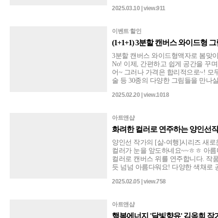
선보입니다. 따뜻하면서 부드럽고 맑
2025.03.10 | view.911
망과 꿈을 심어주듯 좋은 기운을 샘솟
입은 코끼리 가족~ㅎㅎ 보는 방향에
끼리를 보는 것도 흥미롭죠~^^ 어른도 아이들도 모두가 즐길 수 있는, 그래서
이벤트ˑ할인
더더욱 인기가 최고랍니다~! 이현진
(1+1+1) 3분할 캔버스 와이드
작품들로 화사한 봄인테리어 선물로 
[원작] Acrylic+부분자개 on canvas, 2024 • 희망나무4 (40.9×24.9cm) • 희
3분할 캔버스 와이드형액자로 봄맞이 St
(45.5×27.3cm) • 꿈꾸는 나무31 (27.3×
No! 이제, 간편하고 쉽게 공간을 꾸
꾸는 나무37 (24.2×24.2cm) • 꿈꾸는 나무
어~ 그러나 가격은 합리적으로~! 모
술 등 30종의 다양한 그림들을 만나
함께하는 편안하고 감각적인 공간을 
2025.02.20 | view.1018
생동감 넘치는 공간 ! 최적의 컬러,
성되는 아트앤샵 3분할 캔버스 와이
업, 집들이, 결혼 선물로도 넘넘 좋을 것 같아요!!^^ 프
아트앤샵
즈 : 500 x 770 mm (3종) 아트앤샵 > 상단메뉴 > [(오픈)스토어]에서 만나실 수
화려한 컬러로 연주하는 양인선작
있습니다.
양인선 작가의 [삶-여행]시리즈 새로
컬러가 눈을 앞도하네요~~ㅎㅎ 아름
컬러로 캔버스 위를 연주합니다. 작품
듯 넘넘 아름다워요! 다양한 색채로 공간을 풍성하게하고 오일컬러의 짙은 감
성을 느끼게하며,마치 미술과 음악을
2025.02.05 | view.758
작가님의 원작을 편안하게 감상하세요!^^ [ 삶 여행 7 ] 68.7x49.2cm ,
Canvas 2023 [ 삶 여행 8 ] 72.7x50.0cm , Oil on Canvas 2023 [ 삶 여행 9 ]
72.7x60.6cm , Oil on Canvas 2023 [ 삶 여행 10 ] 90.9x60.6cm , Oil on Canvas
아트앤샵
2023
행복에너지 '달빛향유' 김옥희 작가