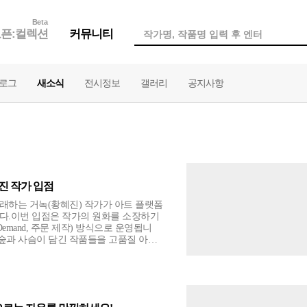
Beta
픈:컬렉션
커뮤니티
로그
새소식
전시정보
갤러리
공지사항
진 작가 입점
래하는 거녹(황혜진) 작가가 아트 플랫폼
니다.이번 입점은 작가의 원화를 소장하기
 Demand, 주문 제작) 방식으로 운영됩니
 숲과 사슴이 담긴 작품들을 고품질 아트
 만나보실 수 있습니다.현재 3점의 작품이
 될 예정입니다.