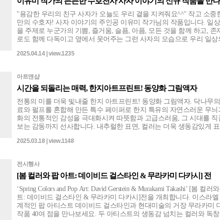
이유미 작가의 든든한 수호천사 사자 이야기의 신규 작품을 만나
"용감한 우리의 친구 사자가 오늘도 우리 곁을 지켜줘요^^" 작고 소중한 우리
만의 수호자! 사자 이야기의 주인공 이유미 작가님의 작품입니다. 일
을 주제로 누군가의 기쁨, 즐거움, 슬픔, 아픔, 모든 것을 함께 하고, 
로도 함께 다독이고 옆에서 웃어주는 그런 사자의 모습으로 우리 일상
한 행복 이야기를 담은 온정이 가득한 이야기와 색감을 캔버스에 담습니
2025.04.14 | view.1235
히 아이방에 걸어두면 무서운 꿈꾸지 않도록 지켜주는 든든하면서 따
호자로~ 우리 아이들이 넘넘 좋아하겠죠?^^ 그림을 사랑하는 지인들
하시면 특별한 의미가 있을 것 같아요~ 볼수록 귀여움 뿜뿜인 사자친
아트앤샵
림동화 속으로 구경오세요!!
시간을 되돌리는 매력, 한지아트프린트! 동양화 그림액자
전통의 미를 더욱 빛내줄 한지 아트프린트! 동양화 그림액자. 닥나무
료와 펄프를 혼합해 만든 특수 페이퍼로 한지 특유의 자연스러운 무늬
화의 전통적인 감성을 극대화시켜 따뜻함과 고급스러움, 그 시대를 직
보는 감동까지 선사합니다. 내추럴한 표면, 컬러는 더욱 생동감있게 
아트앤샵의 한지 아트프린트 그림액자! 그림은 더욱 빛나게, 공간은 
2025.03.18 | view.1148
게 - 아트앤샵과 함께하는 그 공간은 베스트 입니다.
전시행사
[봄 컬러와 팝 아트: 데이비드 걸스타인 & 무라카미 다카시] 전
‘Spring Colors and Pop Art: David Gerstein & Murakami Takashi’ [봄 컬
트: 데이비드 걸스타인 & 무라카미 다카시]전을 개최합니다. 이스라엘 출신 세
계적인 팝 아티스트 데이비드 걸스타인과 현대미술의 거장 무라카미 
작품 40여 점을 만나보세요. 두 아티스트의 생동감 넘치는 컬러와 독