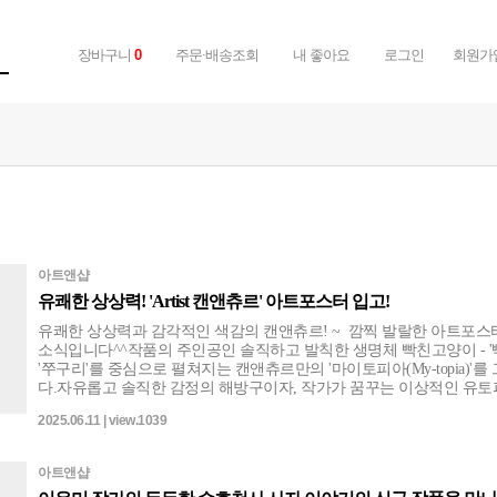
장바구니
주문·배송조회
내 좋아요
로그인
회원가
0
아트앤샵
유쾌한 상상력! 'Artist 캔앤츄르' 아트포스터 입고!
유쾌한 상상력과 감각적인 색감의 캔앤츄르! ~ 깜찍 발랄한 아트포스
소식입니다^^작품의 주인공인 솔직하고 발칙한 생명체 빡친고양이 - '빡
'쭈구리'를 중심으로 펼쳐지는 캔앤츄르만의 '마이토피아(My-topia)'를
다.자유롭고 솔직한 감정의 해방구이자, 작가가 꿈꾸는 이상적인 유
~^^ 비비드한 컬러가 눈을 사로잡는 경쾌한 비주얼 속에 사회적 메시
2025.06.11 | view.1039
사를 자연스럽게 녹여내고 대중과 친근하게 소통하며 작업을 이어나가
츄르만의 세상은 보는 것만으로도 웃음이 나는 재미와 힐링을 안겨줍니
녀노소 누구나 사랑할 수 밖에 없는 따뜻함까지 느껴보는 감동을 나만
아트앤샵
에 선물하세요!