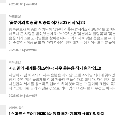
술세계를 경험할 수 있습니다. <하이라이트> • 데이비드 걸스타인 에디션 작품
2025.03.04 | view.864
구매시 오브제 1점 증정(최대 50만원 상당) • 무라카미 다카시 에디션 
매시 플라워 쿠션 (30cm) 1개 증정(28만원 상당) 전시 기간: 2025년 3월 4일(화)
~ 23일(일)까지 전시 장소: 부산 기장군 기장읍 기장해안로 268-32[아
아트앤샵
산코브 코너 이터널저니] 전시 시간: 월-일 11:00-20:00, 토 11:00-19:00 • • • [상단
'꽃분이의 힐링꽃' 박승희 작가 2025 신작 입고!
메뉴 > 오픈스토어] 데이비드 걸스타인 & 무라카미 다카시 작품을 구
수 있습니다.
행복전도사 박승희 작가님의 '꽃분이의 웃음꽃'시리즈가 2024년도 고
너무나 큰 사랑을 받았었는데요~^^ 2025년은 '꽃분이의 힐링꽃'과 '꽃
음꽃'시리즈로 고객님들을 찾아뵙니다~! 역시나 해맑은 웃음으로 우리
는 꽃분이~ 작품을 볼 때 마다 마음이 편안해지는 생각이~ 모든 분들
부분인가 봅니다. 이번 작품의 제목이 된 것 처럼요^^~ 귀여운 동물들
2025.02.14 | view.946
게 거품목욕을 하는 천진난만하고 편안한 모습의 꽃분이는 올 한 해도
주는 값진 선물이 될 것입니다~ 그림을 사랑하시는 모든 분들~ 꽃분이
으로 놀러오세요!^^ • 꽃분이의 힐링꽃(돼지) • 꽃분이의 힐링꽃(고래) • 꽃분이
아트앤샵
의 힐링꽃(토끼) • 꽃분이의 힐링꽃(고양이) • 꽃분이의 힐링꽃(새우) •
자신만의 세계를 창조하다! 자우 윤봉윤 작가 원작 입고!
의 마음꽃(코끼리1,2) 31.8x40.9cm , Acrylic on Canvas, 2025 • 꽃분이의 웃음꽃(명
화) 53.0x40.9cm , Mixed Media on Canvas, 2024
서양화가 겸 치과의사 자우 윤봉윤 작가님! 또한 작가님 서재에 꽂혀
권의 주역 책은 놀랍게도 직접 저술한 책들이라고 합니다. 자신만의 
자신만의 세계를 창조하듯 캔버스 위의 붓터치는 그 깊이와 표현이 
다. “그림이란 공기와 같은 것으로 의미 없게 여긴다면 아무것도 아니다. 감상
자와 작가가 스스로 그 독특한 세계의 주민이 되어야 그 의미를 알 수 있
2025.02.04 | view.697
림이란 사진사가 기록사진 남기듯 복잡 다양한 삶의 여행 중에서 찍은
과 같으며, 몇 장의 사진으로 그 작가의 삶을 짐작해 볼 수 있다. 화가 
삶이 바로 그림 그리는 행위이다.” 창의적이며 추상적인 표현들이 무한한 상상
이벤트ˑ할인
력을 품게하는 자우 윤봉윤 작가님의 작품을 즐겁게 감상하세요!
[ 스마트스토어 ] 현대미술 원작 특가 기획전 ~1월31일까지