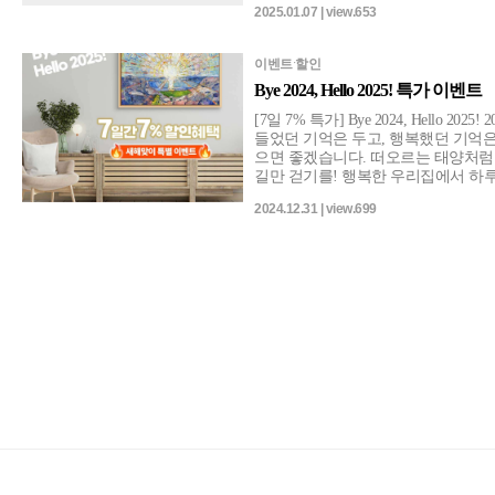
2025.01.07 | view.653
7%할인 스페셜 이벤트의 기회를 꼭!
이벤트ˑ할인
Bye 2024, Hello 2025! 특가 이벤트
[7일 7% 특가] Bye 2024, Hello 2025! 2024년도 모두 정말 수고 많으셨습니다. 힘
들었던 기억은 두고, 행복했던 기억은 안고, 다가오는 2025년 반갑게 맞이하셨
으면 좋겠습니다. 떠오르는 태양처럼 새롭게 좋은 기운이 타오르기를! 매일 꽃
길만 걷기를! 행복한 우리집에서 하루하루 
라는 마음으로 신년에 가장 잘어울리는 그림20종! 좋은 
2024.12.31 | view.699
기운 만땅! 7일 7% 특가 잡고, 행복 가득한
[이벤트]클릭!