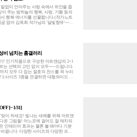
 말없이 안아주는 사랑 속에서 위안을 줍
이 주는 밤하늘의 행복, 사랑, 기쁨 등의
에서 행복 에너지를 선물합니다.(작가노트
현합니다. 사랑스럽고 행복한
하니 바라보고 있네요^^ 그 따스함과 스
 가성비 넘치는 홈갤러리
들기! 인기작품으로 구성한 아트앤샵의 2+1
고르는 선택의 고민 없이 모두~~~드립니다.
지 모두 다 잡는 절호의 찬스를 꼭 누리
즈 (L) 695x695mm
_mulasec/category/65e0c9505bbe4292b6b7f93af6d1ed4c?
F [~ 1/31]
나는 새해를 위해 아트앤
다운 그림들! 어느곳에 걸어도 잘 매치되
은 인테리어 효과는 물론 볼 때마다 기분
 바뀝니다. 다양한 사이즈와 다양한 프레
5년 1월 31일까지