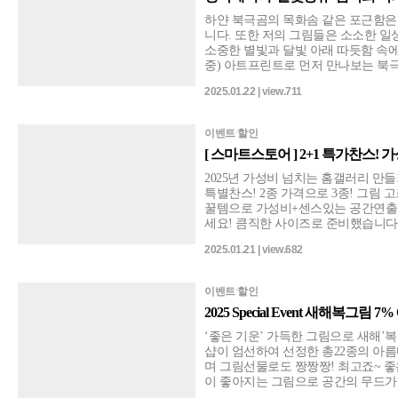
하얀 북극곰의 목화솜 같은 포근함은
니다. 또한 저의 그림들은 소소한 일상
소중한 별빛과 달빛 아래 따듯함 속
중) 아트프린트로 먼저 만나보는 북극곰 엄마 김옥희 작가님의 '달빛향유'~~!!
섬세한 붓터치로 북극곰에 대한 애정을 짙게 표
2025.01.22 | view.711
북극곰 가족을 저도 모르게 한참을 멍
윗함이 온전히 전해지는 듯 합니다. 김옥희 작가님의 더 다양한 작품들을 기대
해 주세요^^
이벤트ˑ할인
[ 스마트스토어 ] 2+1 특가찬스!
2025년 가성비 넘치는 홈갤러리 만
특별찬스! 2종 가격으로 3종! 그림 
꿀템으로 가성비+센스있는 공간연출까
세요! 큼직한 사이즈로 준비했습니다! L사이즈 3종을 연결하면 대형와이드 연
출! 또한 각각의 공간에 포인트로 활용해도 좋겠죠?! ♦︎사이
2025.01.21 | view.682
또는 615x775mm(775x615mm) ♦︎프레임(선택) - 캔버스 - 띄움(화이트,우드,블랙)
- 원목삼각띄움 스마트스토어 바로구매! (스마트스토어> 특가,이벤트 )
https://smartstore.naver.com/artnworks
이벤트ˑ할인
cp=1
2025 Special Event 새해복그림 7% OF
‘좋은 기운’ 가득한 그림으로 새해’복’맞이 하세요! 빛
샵이 엄선하여 선정한 총22종의 아름
며 그림선물로도 짱짱짱! 최고죠~ 좋
이 좋아지는 그림으로 공간의 무드가
임으로 센스있는 나만의 공간을 연출해 보세요. [기간] 202