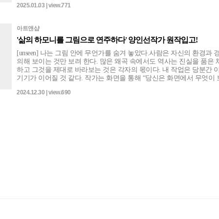
2025.01.03 | view.771
청정함.. 고요하며 묵직하다못해 웅장함까지 오롯이 전해지는 김문영
의 북한산 시리즈. 우리의 공간을 더욱 깊이있게 꾸며 줄 것입니다. ♦︎ 원작 ♦︎ •
북한산 72.7x53.0cm(20호), Acrylic on canvas / 2024 • 북한산 90.9x61.0cm(30호),
아트앤샵
Mixed Media on Canvas / 2021 • 북한산 116.8x91.0cm(50호), Acrylic on canvas /
'삶의 하모니를 그림으로 연주하다' 양인선작가 원작입고!
2021
[unseen] 나는 그림 안에 무언가를 숨겨 놓았다.사람은 자신의 환경과 
의해 보이는 것만 보려 한다. 많은 왜곡 속에서도 역사는 진실을 품은 채 존재
하고 그것을 제대로 바라보는 것은 각자의 몫이다. 내 작업은 당분간 
기기가 이어질 것 같다. 작가는 화면을 통해 “당신은 화면에서 무엇이 보이는
가?”라는 질문을 던지고 있고, 기법은 추상과 구상의 조화를 추구하며
2024.12.30 | view.690
서로 다름에 대한 화합을 기원한다. [삶-여행] 인생은 멀리서 보면 희극, 가까
이서 보면 비극..그러나 더 가까이 들여다 보면 모든 것이 누려야 할 것
여행도 인생도 끝까지 가 볼 만 하다. 지금도 여행 중... 기법은 추상과
조화를 추구한다. ♦︎ 원작 ♦︎ •unseen 65.1x53.0cm(15호), Oil on Canvas / 2023 •삶-여
행(무하 오마쥬) 53.0x40.9cm(10호), Oil on Canvas / 2023 •삶-여행2
53.0x33.0cm(10호),Oil on Canvas / 2018 •삶-여행3 45.5x33.4cm(8호),Oil on Canvas
/ 2023