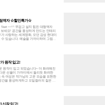
고 밝은 컬러는 제목 그대로 우리에게 희
게 하는 것 같아요. 자개옷을 한 껏 차려
 따라 달라지는 은은한 오색빛깔의 자개코
 작가님의 희망나무, 꿈꾸는 나무 시리즈
형 그림액자 ☆할인특가☆
소장할 수 있는 기회를 놓치지 마세요~!
망나무7
art ~~^^ 무겁고 설치 힘든 대형액자
27.3cm) • 꿈꾸는 나무32 (33.4×24.2cm) • 꿈
며 보세요! 공간을 풍성하게 만드는 인테리
38 (24.2×24.2cm)
두가 사랑하는 세계명화, 모던 감성 현대미
실 수 있습니다. 예술을 가까이하며 그림과
선사할 3분할 캔버스 와이드형액자! 넓고
 견고한 프레임으로 특별한 홈갤러리가 완
드형 그림액자로 내 공간도 특별하게! 개
레임 : 래핑캔버스 사이
가 원작 입고!
운 원작이 입고 되었습니다~ 더 화려해진
다운 선율이 가까이에서 들리듯 화려한
 속 여성은 작가님의 고운 모습을 표현한
 접목시킨 듯 다양한 매력을 품은양인선
 Oil on
 신작 입고!