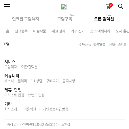
0
New
Beta
언크롭 그림액자
그림구독
오픈:컬렉션
홈
신규등록
미술작품
데코·장식
가구·집기
굿즈·액세서리
도서·출
조명
리뷰순
조회순
등록일순
0 Works
서비스
그림액자
·
오픈:컬렉션
커뮤니티
새소식
·
갤러리
·
1:1 상담
·
구매후기
·
공지사항
제휴·협업
아티스트 입점
·
브랜드 입점
기타
회사소개
·
이용약관
·
개인정보취급방침
무통장 입금 · 신한은행 100-032-959391 (주)아트앤샵