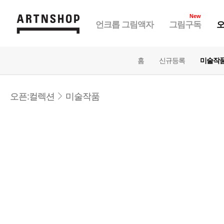
New
언크롭 그림액자
그림구독
오
홈
신규등록
미술작
오픈:컬렉션
미술작품