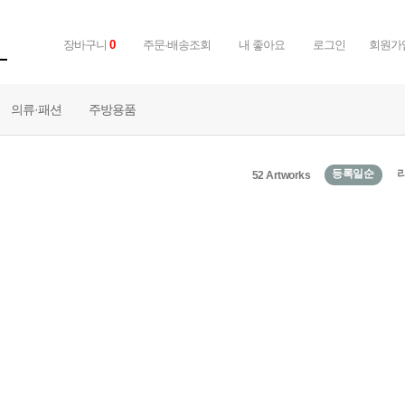
장바구니
0
주문·배송조회
내 좋아요
로그인
회원가
의류·패션
주방용품
등록일순
52 Artworks