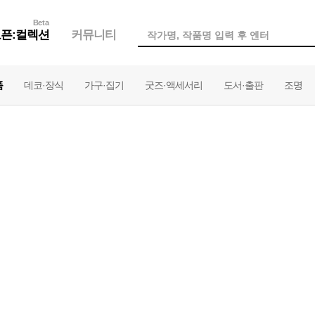
Beta
픈:컬렉션
커뮤니티
품
데코·장식
가구·집기
굿즈·액세서리
도서·출판
조명