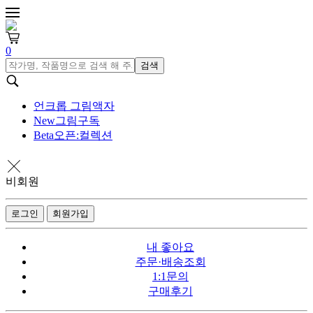
0
검색
언크롭 그림액자
New
그림구독
Beta
오픈:컬렉션
비회원
로그인
회원가입
내 좋아요
주문·배송조회
1:1문의
구매후기