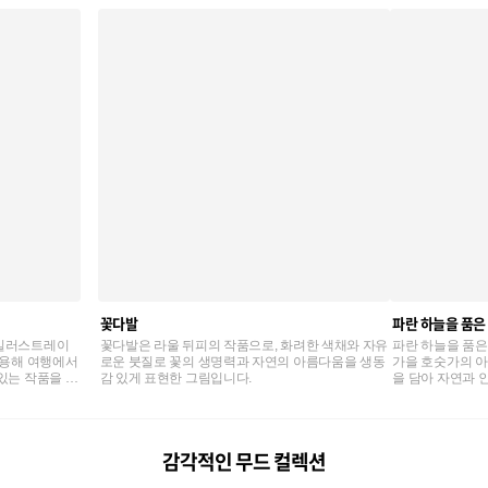
꽃다발
파란 하늘을 품은
 일러스트레이
꽃다발은 라울 뒤피의 작품으로, 화려한 색채와 자유
파란 하늘을 품은
활용해 여행에서
로운 붓질로 꽃의 생명력과 자연의 아름다움을 생동
가을 호숫가의 아
있는 작품을 선
감 있게 표현한 그림입니다.
을 담아 자연과 
감각적인 무드 컬렉션