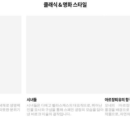
클래식 & 명화 스타일
시녀들
아르장퇴유의 항
 색채로 생명력
시녀들은 디에고 벨라스케스의 대표작으로, 뛰어난
모네의 〈아르장퇴
 따뜻한 분위기
인물 묘사와 구성을 통해 스페인 궁정의 모습을 담아
풍경을 배경으로
낸 바로크 미술의 걸작입니다.
작품으로, 자연
고 있습니다.