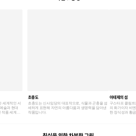
초충도
아테제의 섬
한 세계적인 서
초충도는 신사임당의 대표작으로, 식물과 곤충을 섬
구스타프 클림트
 예술과 현대
세하게 표현해 자연의 아름다움과 생명력을 담아낸
의 화가이자 비엔
 작품 세계를
작품입니다.
한 장식성과 황금
인 작품 세계를 
남겼습니다.
침실을 위한 차분한 그림