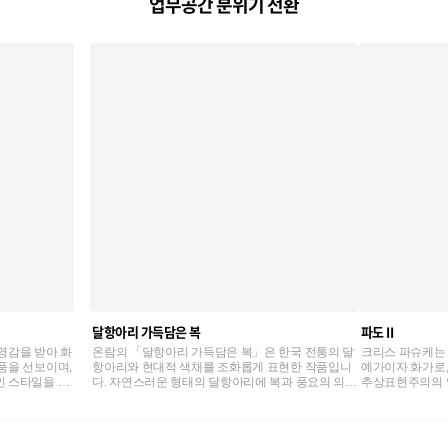
업무공간 분위기 전환
달항아리 가득담은 복
파도 II
영감을 받아 화
온람의 「달항아리 가득담은 복」은 한국 전통의 달
크리스 파슈케는
품을 선보이며,
항아리와 현대적 색채를 조화롭게 표현한 작품입니
예가이자 화가로,
인 스타일을 표
다. 자연스러운 형태의 달항아리에 복과 풍요의 의미
추상표현주의의 
를 담아, 전통의 아름다움과 따뜻한 정서를 전달합니
구축했습니다.
다.