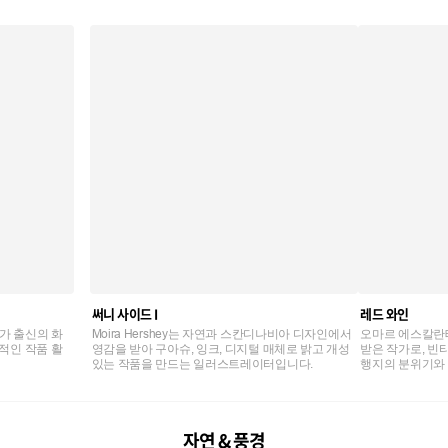
써니 사이드 I
레드 와인
건축가 출신의 화
Moira Hershey는 자연과 스칸디나비아 디자인에서
오마르 에스칼란테
적인 작품 활
영감을 받아 구아슈, 잉크, 디지털 매체로 밝고 개성
받은 작가로, 빈
있는 작품을 만드는 일러스트레이터입니다.
행지의 분위기와 
핀란드 여행 홍보
품성을 인정받았
자연 & 풍경