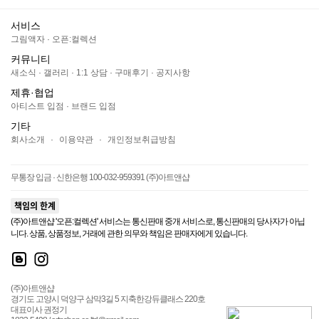
서비스
그림액자
·
오픈:컬렉션
커뮤니티
새소식
·
갤러리
·
1:1 상담
·
구매후기
·
공지사항
제휴·협업
아티스트 입점
·
브랜드 입점
기타
회사소개
·
이용약관
·
개인정보취급방침
무통장 입금 · 신한은행 100-032-959391 (주)아트앤샵
책임의 한계
(주)아트앤샵 '오픈:컬렉션' 서비스는 통신판매 중개 서비스로, 통신판매의 당사자가 아닙
니다. 상품, 상품정보, 거래에 관한 의무와 책임은 판매자에게 있습니다.
(주)아트앤샵
경기도 고양시 덕양구 삼막3길 5 지축한강듀클래스 220호
대표이사 권정기