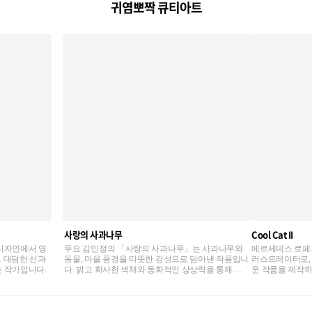
귀염뽀짝 큐티아트
사랑의 사과나무
Cool Cat II
디자인에서 영
두요 김민정의 「사랑의 사과나무」는 사과나무와
메르세데스 로페
로 대담한 선과
동물, 마을 풍경을 따뜻한 감성으로 담아낸 작품입니
러스트레이터로, 
 작가입니다.
다. 밝고 화사한 색채와 동화적인 상상력을 통해 사
운 작품을 제작하
랑과 행복, 자연의 조화를 전합니다.
니다.