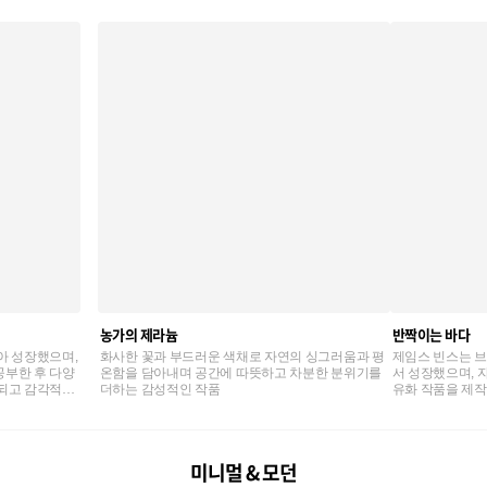
농가의 제라늄
반짝이는 바다
아 성장했으며,
화사한 꽃과 부드러운 색채로 자연의 싱그러움과 평
제임스 빈스는 
공부한 후 다양
온함을 담아내며 공간에 따뜻하고 차분한 분위기를
서 성장했으며, 
련되고 감각적인
더하는 감성적인 작품
유화 작품을 제작
미니멀 & 모던