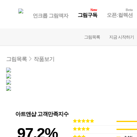
New
Beta
그림구독
오픈:컬렉션
언크롭 그림액자
그림목록
지금 시작하기
그림목록
작품보기
아트앤샵 고객만족지수
97.2%