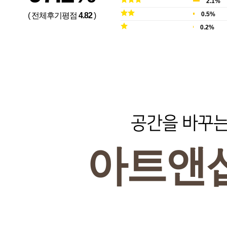
2.1%
0.5%
( 전체후기평점
4.82
)
0.2%
공간을 바꾸
아트앤