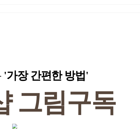
'가장 간편한 방법'
는
샵
그림구독