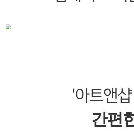
'아트앤샵
간편한