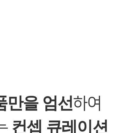
품만을 엄선
하여
컨셉 큐레이션
는