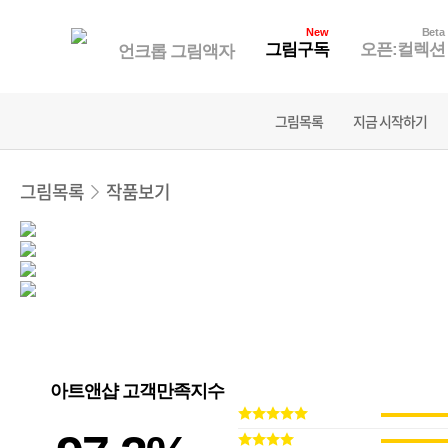
New
Beta
그림구독
오픈:컬렉션
언크롭 그림액자
그림목록
지금 시작하기
그림목록
작품보기
아트앤샵 고객만족지수