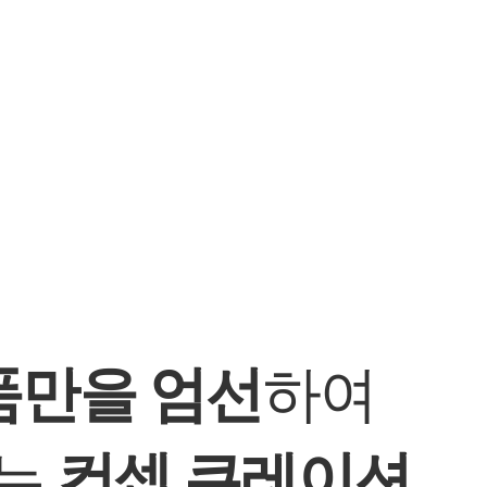
품만을 엄선
하여
되는
컨셉 큐레이션