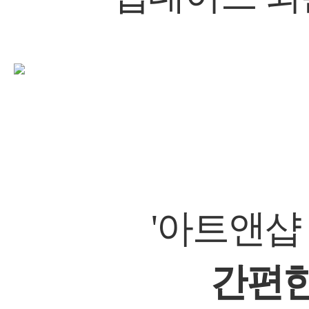
'아트앤샵
간편한