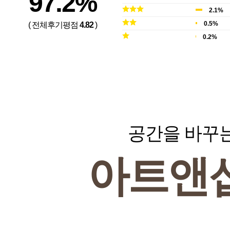
97.2%
2.1%
0.5%
( 전체후기평점
4.82
)
0.2%
공간을 바꾸
아트앤