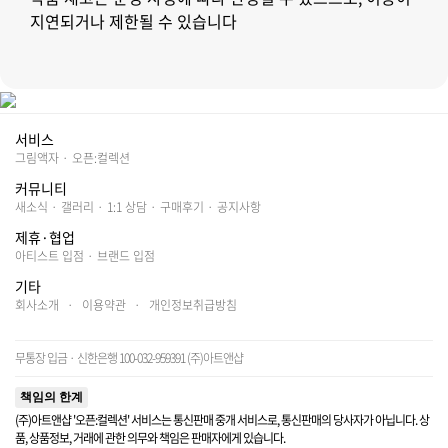
지연되거나 제한될 수 있습니다
서비스
그림액자
·
오픈:컬렉션
커뮤니티
새소식
·
갤러리
·
1:1 상담
·
구매후기
·
공지사항
제휴·협업
아티스트 입점
·
브랜드 입점
기타
회사소개
·
이용약관
·
개인정보취급방침
무통장 입금 · 신한은행 100-032-959391 (주)아트앤샵
책임의 한계
(주)아트앤샵 '오픈:컬렉션' 서비스는 통신판매 중개 서비스로, 통신판매의 당사자가 아닙니다. 상
품, 상품정보, 거래에 관한 의무와 책임은 판매자에게 있습니다.