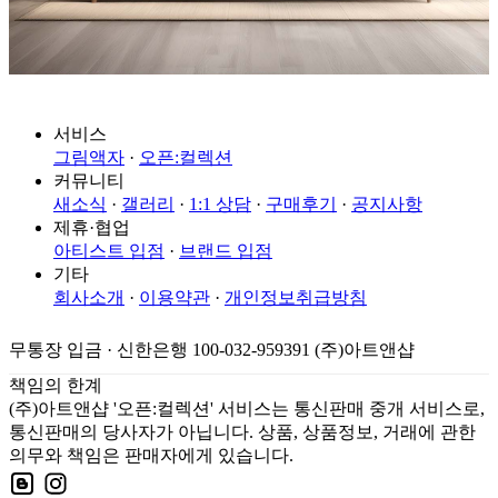
서비스
그림액자
·
오픈:컬렉션
커뮤니티
새소식
·
갤러리
·
1:1 상담
·
구매후기
·
공지사항
제휴·협업
아티스트 입점
·
브랜드 입점
기타
회사소개
·
이용약관
·
개인정보취급방침
무통장 입금 · 신한은행 100-032-959391 (주)아트앤샵
책임의 한계
(주)아트앤샵 '오픈:컬렉션' 서비스는 통신판매 중개 서비스로,
통신판매의 당사자가 아닙니다. 상품, 상품정보, 거래에 관한
의무와 책임은 판매자에게 있습니다.