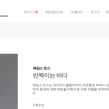
장바구니
0
주문·배송조회
내 좋아요
로그인
회
제임스 빈스
반짝이는 바다
제임스 빈스는 브리티시컬럼비아의 자연환경 속에서 성
연과 풍경에 대한 애정을 바탕으로 유화 작품을 제작하
다.
구독조건