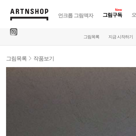
New
그림구독
오
언크롭 그림액자
그림목록
지금 시작하기
그림목록
작품보기