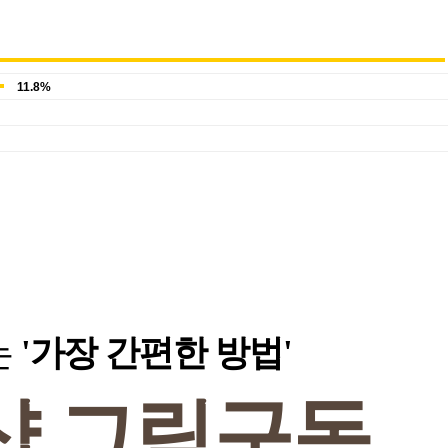
11.8%
는
'가장 간편한 방법'
샵
그림구독