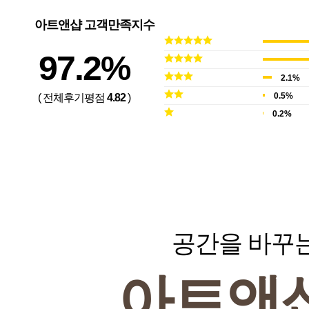
아트앤샵 고객만족지수
97.2%
2.1%
0.5%
( 전체후기평점
4.82
)
0.2%
공간을 바꾸
아트앤