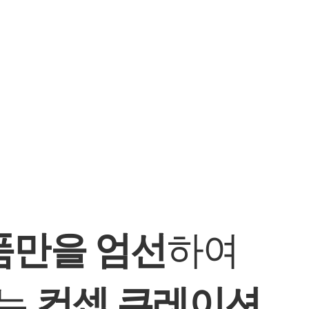
품만을 엄선
하여
되는
컨셉 큐레이션