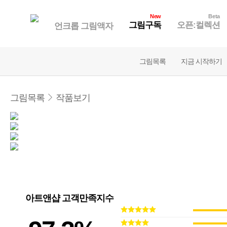
New
Beta
그림구독
오픈:컬렉션
언크롭 그림액자
그림목록
지금 시작하기
그림목록
작품보기
아트앤샵 고객만족지수