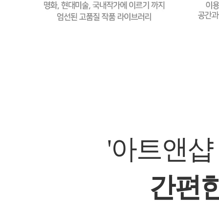
'아트앤샵
간편한