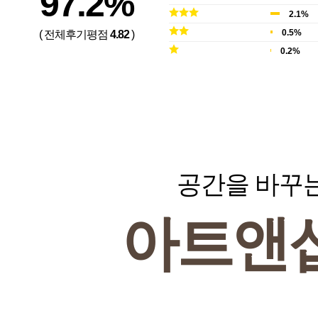
97.2%
2.1%
0.5%
( 전체후기평점
4.82
)
0.2%
공간을 바꾸
아트앤