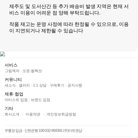
제주도 및 도서산간 등 추가 배송비 발생 지역은 현재 서
비스 이용이 어려운 점 양해 부탁드립니다.
작품 재고는 운영 사정에 따라 한정될 수 있으므로, 이용
이 지연되거나 제한될 수 있습니다
서비스
그림액자
·
오픈:컬렉션
커뮤니티
새소식
·
갤러리
·
1:1 상담
·
구매후기
·
공지사항
제휴·협업
아티스트 입점
·
브랜드 입점
기타
회사소개
·
이용약관
·
개인정보취급방침
무통장 입금 · 신한은행 100-032-959391 (주)아트앤샵