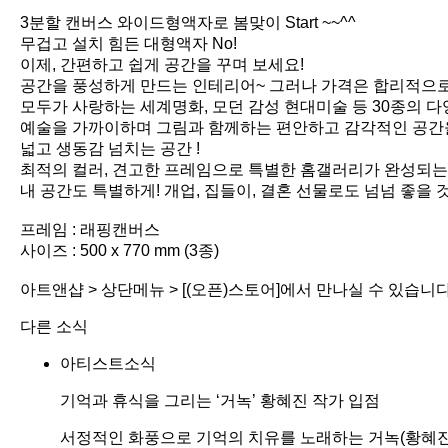
3분할 캔버스 와이드형액자로 봄맞이 Start ~~^^
무겁고 설치 힘든 대형액자 No!
이제, 간편하고 쉽게 공간을 꾸며 보세요!
공간을 풍성하게 만드는 인테리어~ 그러나 가격은 합리적으로
모두가 사랑하는 세계명화, 모던 감성 현대미술 등 30종의 다
예술을 가까이하며 그림과 함께하는 편안하고 감각적인 공간을
넓고 생동감 넘치는 공간 !
최적의 컬러, 견고한 프레임으로 특별한 홈갤러리가 완성되는
내 공간도 특별하게! 개업, 집들이, 결혼 선물로도 넘넘 좋을 것 
프레임 : 래핑캔버스
사이즈 : 500 x 770 mm (3종)
아트앤샵 > 상단메뉴 > [(오픈)스토어]에서 만나실 수 있습니다
다른 소식
아티스트소식
기억과 휴식을 그리는 ‘거녹’ 황혜진 작가 입점
서정적인 화풍으로 기억의 치유를 노래하는 거녹(황혜진) 