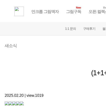
New
Be
언크롭 그림액자
그림구독
오픈:컬렉
1:1 문의
구매후기
블
새소식
(1+
2025.02.20 | view.1019