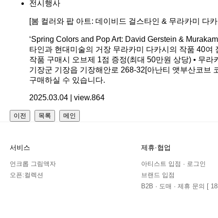
전시행사
[봄 컬러와 팝 아트: 데이비드 걸스타인 & 무라카미 다카
‘Spring Colors and Pop Art: David Gers
타인과 현대미술의 거장 무라카미 다카시의 작품 40여 
작품 구매시 오브제 1점 증정(최대 50만원 상당) • 무라카미
기장군 기장읍 기장해안로 268-32[아난티 앳부산코브 코너 이
구매하실 수 있습니다.
2025.03.04 | view.864
이전
목록
메인
서비스
제휴·협업
언크롭 그림액자
아티스트 입점 · 로그인
오픈:컬렉션
브랜드 입점
B2B · 도매 · 제휴 문의 [ 183