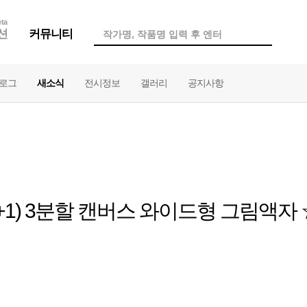
ta
션
커뮤니티
로그
새소식
전시정보
갤러리
공지사항
1+1) 3분할 캔버스 와이드형 그림액