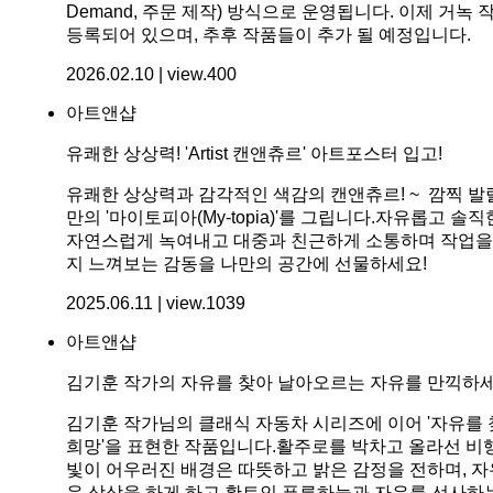
Demand, 주문 제작) 방식으로 운영됩니다. 이제 거
등록되어 있으며, 추후 작품들이 추가 될 예정입니다.
2026.02.10 | view.400
아트앤샵
유쾌한 상상력! 'Artist 캔앤츄르' 아트포스터 입고!
유쾌한 상상력과 감각적인 색감의 캔앤츄르! ~ 깜찍 발
만의 '마이토피아(My-topia)'를 그립니다.자유롭고
자연스럽게 녹여내고 대중과 친근하게 소통하며 작업을 
지 느껴보는 감동을 나만의 공간에 선물하세요!
2025.06.11 | view.1039
아트앤샵
김기훈 작가의 자유를 찾아 날아오르는 자유를 만끽하세
김기훈 작가님의 클래식 자동차 시리즈에 이어 '자유를 
희망'을 표현한 작품입니다.활주로를 박차고 올라선 비
빛이 어우러진 배경은 따뜻하고 밝은 감정을 전하며, 
운 상상을 하게 하고 확트인 푸른하늘과 자유를 선사하