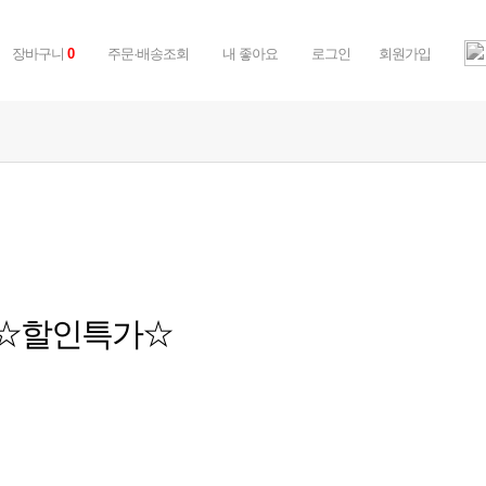
장바구니
0
주문·배송조회
내 좋아요
로그인
회원가입
자 ☆할인특가☆