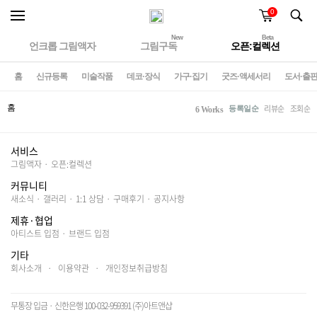
0
New
Beta
언크롭 그림액자
그림구독
오픈:컬렉션
홈
신규등록
미술작품
데코·장식
가구·집기
굿즈·액세서리
도서·출
홈
리뷰순
조회순
등록일순
6 Works
서비스
그림액자
·
오픈:컬렉션
커뮤니티
새소식
·
갤러리
·
1:1 상담
·
구매후기
·
공지사항
제휴·협업
아티스트 입점
·
브랜드 입점
기타
회사소개
·
이용약관
·
개인정보취급방침
무통장 입금 · 신한은행 100-032-959391 (주)아트앤샵