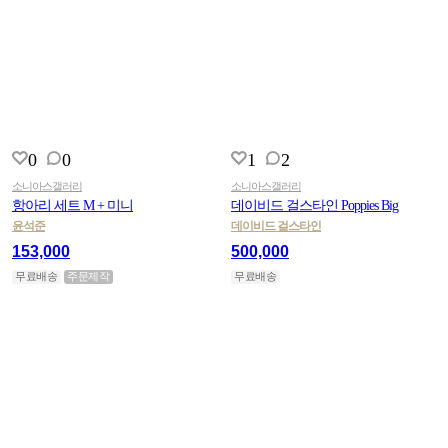
0
0
1
2
소니아스갤러리
소니아스갤러리
항아리 세트 M + 미니
데이비드 걸스타인 Poppies Big
윤석준
데이비드 걸스타인
153,000
500,000
무료배송
주문제작
무료배송