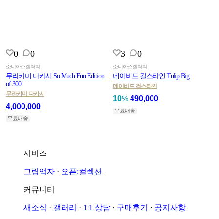
0
0
3
0
소니아스갤러리
소니아스갤러리
무라카미 다카시 So Much Fun Edition
데이비드 걸스타인 Tulip Big
of 300
데이비드 걸스타인
무라카미 다카시
10
%
490,000
4,000,000
무료배송
무료배송
서비스
그림액자
·
오픈:컬렉션
커뮤니티
새소식
·
갤러리
·
1:1 상담
·
구매후기
·
공지사항