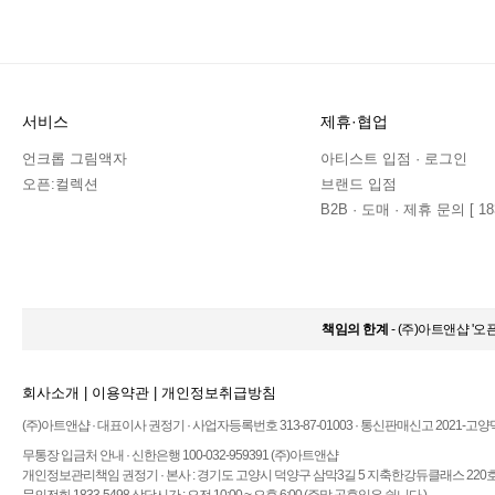
서비스
제휴·협업
언크롭 그림액자
아티스트 입점 · 로그인
오픈:컬렉션
브랜드 입점
B2B · 도매 · 제휴 문의 [ 183
책임의 한계
- (주)아트앤샵 '
회사소개
|
이용약관
|
개인정보취급방침
(주)아트앤샵 · 대표이사 권정기 · 사업자등록번호 313-87-01003 · 통신판매신고 2021-고양
무통장 입금처 안내 · 신한은행 100-032-959391 (주)아트앤샵
개인정보관리책임 권정기 · 본사 : 경기도 고양시 덕양구 삼막3길 5 지축한강듀클래스 220호 ·