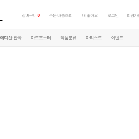
장바구니
주문·배송조회
내 좋아요
로그인
회원가
0
에디션·판화
아트포스터
작품분류
아티스트
이벤트