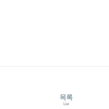
목록
List