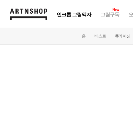
New
언크롭 그림액자
그림구독
오
홈
베스트
큐레이션