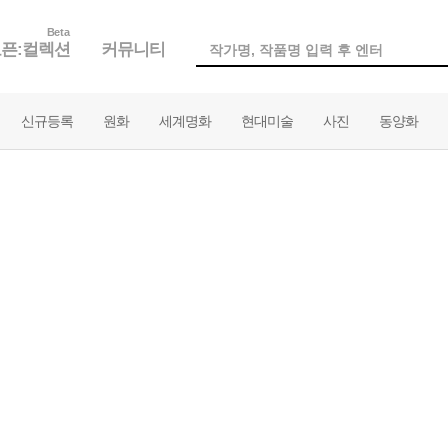
Beta
픈:컬렉션
커뮤니티
신규등록
원화
세계명화
현대미술
사진
동양화