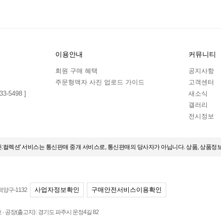
이용안내
커뮤니티
회원 구매 혜택
공지사항
주문형액자 사진 업로드 가이드
고객센터
3-5498 ]
새소식
갤러리
전시정보
오픈:컬렉션' 서비스는 통신판매 중개 서비스로, 통신판매의 당사자가 아닙니다. 상품, 상품정
사업자정보확인
구매안전서비스이용확인
덕양구-1132
 공장(출고지) : 경기도 파주시 운정4길 82