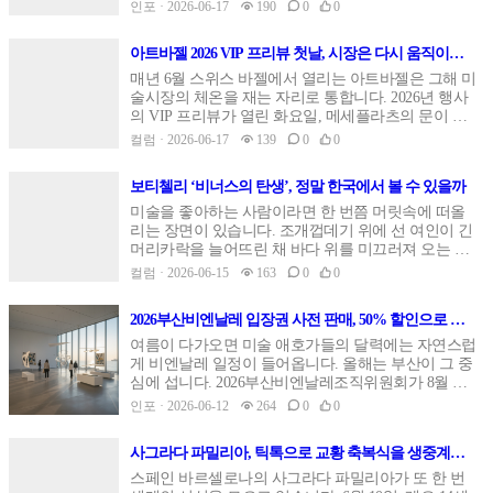
인물들. 그 그림의 주인이 바로 앙리 드 툴루즈 로트렉
인포 · 2026-06-17
190
0
0
인물은 래퍼 칸예 웨스트(예)였습니다. 그는 대형 설치
입니다. 그의 원화가 이번 11월 서울 한복판으로 옵니
작품이 모이는 언리미티드 섹션을 둘러보며 적잖은
다.세종문화회관 세종미술관에서 열리는 '툴루즈 로트
아트바젤 2026 VIP 프리뷰 첫날, 시장은 다시 움직이는
시선을 끌었습니다. 그가 이곳을 찾은 이유는 아내인
렉 & 수잔 발라동: 몽마르트르의 화가들' 특별전이 그
가
작가이자 건축가 비앙카 첸소리 때문이라고 전해집니
무대입니다. 프랑스 남부 알비에 자리한 툴루즈 로트
매년 6월 스위스 바젤에서 열리는 아트바젤은 그해 미
다.첸소리는 바네사 비크로프트가 연출한 기묘한 영
렉 미술관이 소장한 작품을 이만한 규모로 한국에 내
술시장의 체온을 재는 자리로 통합니다. 2026년 행사
상 작품의 주인공으로 등장합니다. 도쿄 인근의 반쯤
보내는 일은 이번이 처음입니다. 그동안 국내에서 소
의 VIP 프리뷰가 열린 화요일, 메세플라츠의 문이 열
버려진 호텔에서 촬영된 이 영상은 저승으로 내려가
개된 로트렉 전시가 대체로 판화 중심이었다는 점을
리자마자 거래가 잇따라 성사됐다는 소식이 전해졌습
컬럼 · 2026-06-17
139
0
0
는 페르세포네 신화를 끌어와 만들어졌고, 첸소리는
떠올리면, 이번 출품 목록은 결이 다릅니다.장애를 안
니다. 현장을 취재한 ARTnews는 판매 분위기가 2025
최소한의 옷차림으로 호텔 복도를 기어가는 모습으로
고 거장이 된 화가로트렉은 19세기 말에서 20세기 초
년보다 눈에 띄게 활발했다고 전했습니다.다만 딜러
화면을 채웁니다. 작품의 제목은 'Untitled,
보티첼리 ‘비너스의 탄생’, 정말 한국에서 볼 수 있을까
프랑스 미술을 대표하는 인물입니다. 귀족 가문에서
들은 이 활기를 코로나 직후의 과열된 투기성 매수와
Izanami'(2025)입니다. 비교적 보수적인 분위기로 알려
태어났지만 어린 시절 다리를 다친 뒤 평생 장애를 안
같은 것으로 보지 말아 달라고 거듭 강조했습니다. 특
미술을 좋아하는 사람이라면 한 번쯤 머릿속에 떠올
진 스위스 페어에서 첸소리가 몸에 꼭 맞는 보디수트
고 살았고, 키는 152㎝에 머물렀습니다. 주류 귀족 사
히 고가 작품일수록 거래는 더 신중하고 차분하게 진
리는 장면이 있습니다. 조개껍데기 위에 선 여인이 긴
차림으로 나타난 것 자체가 또 하나의 작품처럼 회자
회에서 밀려나고 아버지에게도 외면당한 그는 그림에
행됐다는 것입니다. 빠른 회복과 조심스러운 낙관이
머리카락을 늘어뜨린 채 바다 위를 미끄러져 오는 그
되었습니다.아트 바젤 어워드 만찬과 자전거를 탄 디
매달렸습니다. 열등감과 고립을 작업으로 풀어낸 셈
한자리에서 동시에 읽히는 첫날이었던 셈입니다.첫날
림, 산드로 보티첼리의 ‘비너스의 탄생’입니다. 르네상
컬럼 · 2026-06-15
163
0
0
렉터마르크트플라츠 인근에서는 아트 바젤 어워드를
인데, 그 결과물이 오히려 누구도 흉내 내기 어려운 개
을 끌어올린 거래들이날 최고가 거래는 하우저앤워스
스 회화를 대표하는 이 작품이 한국에 올 수 있을까 하
축하하는 성대한 만찬이 열렸습니다. 큐레이터와 작
성으로 남았습니다.그의 그림에는 인상주의에서 온
에서 나왔습니다. 파블로 피카소가 1963년에 그린 야
는 물음이 다시 제기되었습니다. 미술관 소식을 다룬
가, 후원자들이 모여 올해 후보들을 위해 잔을 들었습
빛과 색의 감각이 흐르면서도, 동시에 대상의 윤곽을
2026부산비엔날레 입장권 사전 판매, 50% 할인으로 미
외 회화가 3500만 달러에 팔렸습니다. 갤러리 측은 오
한 보도가 이 질문을 던지면서, 국내 애호가들의 기대
니다. 아이콘 부문 후보에는 바버라 크루거가, 신진 작
또렷하게 잡아내는 선화의 힘이 함께 있습니다. 대표
리 챙기는 법
후 4시까지 모두 35점을 판매했다고 밝혔는데, 그 안
와 궁금증도 함께 커지고 있습니다.지금으로서는 단
여름이 다가오면 미술 애호가들의 달력에는 자연스럽
가 부문 후보에는 파라 알 카시미가 이름을 올렸습니
작 '세탁부'는 크리스티 경매에서 232억여 원에 거래되
에는 사이 트웜블리의 두 작품도 포함됐습니다. 1973
정하기 어렵습니다. 다만 이 질문 자체가 흥미로운 이
게 비엔날레 일정이 들어옵니다. 올해는 부산이 그 중
다. 수상자는 오는 12월에 발표될 예정입니다.사람들
며 그의 위상을 다시 한번 확인시켰습니다. 이번 전시
년작 'On Returning from Tonnicoda'는 500만 달러, 1959
유는, 그 안에 명화가 국경을 넘는 일이 얼마나 까다로
심에 섭니다. 2026부산비엔날레조직위원회가 8월 개
이 자리를 뜰 무렵 뉴 뮤지엄의 예술감독 마시밀리아
에서는 이런 유화와 드로잉이 포함돼, 판화만으로는
년작 'Sperlonga Drawing'은 250만 달러에 거래됐습니
운지가 고스란히 담겨 있기 때문입니다. 한 점의 그림
막을 앞두고 일반 관람객을 위한 입장권 사전 판매를
인포 · 2026-06-12
264
0
0
노 조니가 작은 자전거를 타고 나타나 자신의 신간을
짐작하기 어려웠던 그의 회화 세계를 직접 마주할 수
다. 루이즈 부르주아의 2009년작 'Les Fleurs' 역시 250
이 비행기를 타고 다른 대륙으로 건너오는 과정은 우
시작한다고 알렸기 때문입니다. 단순한 예매 공지에
사람들에게 나눠주는 장면이 펼쳐졌습니다. 베네치아
있습니다.상업 포스터를 예술로 끌어올리다로트렉을
만 달러에 새 주인을 찾았습니다.하우저앤워스 공동
리가 막연히 상상하는 것보다 훨씬 복잡합니다.왜 이
그치지 않고, 반값에 가까운 할인이 함께 걸려 있어 전
비엔날레의 역사를 다룬 책이었습니다. 정작 본인은
이야기할 때 빼놓을 수 없는 것이 포스터입니다. 그는
창업자 이반 워스는 이날을 두고 지금껏 경험한 가장
사그라다 파밀리아, 틱톡으로 교황 축복식을 생중계하
그림은 좀처럼 움직이지 않을까‘비너스의 탄생’은 이
시를 계획하던 사람들에게는 반가운 소식입니다.핵심
"나는 이 만찬에 초대받지 않은 것 같은데"라며 너스
파리의 나이트클럽과 카바레를 알리는 홍보 포스터를
강력한 개막일 가운데 하나였다고 평했습니다. 갤러
는 이유
탈리아 피렌체의 우피치미술관이 소장하고 있습니다.
은 가격과 시점입니다. 정가 16,000원인 일반 입장권을
스페인 바르셀로나의 사그라다 파밀리아가 또 한 번
레를 떨었습니다. 같은 책을 뉴 뮤지엄 만찬에서도 돌
여러 점 그렸는데, 단순한 광고물에 머물지 않았습니
리 대표 마크 파요는 ARTnews에 사람들이 바젤을 찾
우피치는 이 작품을 사실상 미술관의 얼굴로 여깁니