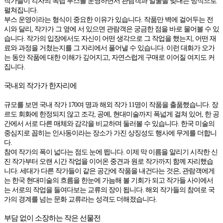
작가들이 각자의 독립 부스를 운영하면서 관람객과 얼굴을 맞대는 방식으로
펼쳐집니다.
부스 운영이라는 형식이 중요한 이유가 있습니다. 작품만 벽에 걸어두는 전
시와 달리, 작가가 그 옆에 서 있으면 관람객은 궁금한 점을 바로 물어볼 수 있
습니다. 작가의 입장에서도 자신이 어떤 생각으로 그 작업을 했는지, 어떤 재
료와 과정을 거쳤는지를 그 자리에서 풀어낼 수 있습니다. 이런 대화가 오가
는 동안 작품에 대한 이해가 깊어지고, 자연스럽게 구매로 이어질 여지도 커
집니다.
국내외 작가가 한자리에
규모를 보면 국내 작가 170여 명과 해외 작가 11명이 작품을 출품했습니다. 장
르도 회화에 한정되지 않고 조각, 공예, 현대미술까지 폭넓게 걸쳐 있어, 한 공
간에서 서로 다른 매체와 감각을 비교하며 둘러볼 수 있습니다. 한국 미술의
중심지로 꼽히는 인사동이라는 장소가 가진 상징성도 행사에 무게를 더합니
다.
참여 작가의 폭이 넓다는 점도 눈에 띕니다. 이제 막 이름을 알리기 시작한 신
진 작가부터 오랜 시간 작업을 이어온 중견과 원로 작가까지 함께 자리했습
니다. 세대가 다른 작가들이 같은 공간에 작품을 내건다는 것은, 관람객에게
는 한국 현대미술의 흐름을 한눈에 가늠해 볼 기회가 되고 작가들 사이에서
는 서로의 작업을 들여다보는 교류의 장이 됩니다. 해외 작가들의 참여로 국
가의 경계를 넘는 문화 교류라는 성격도 더해졌습니다.
부담 없이 소장하는 작은 선물전