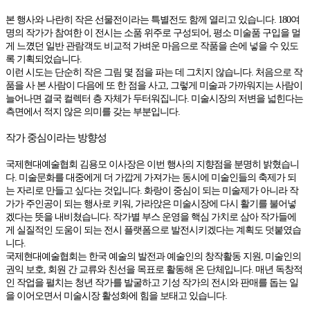
본 행사와 나란히 작은 선물전이라는 특별전도 함께 열리고 있습니다. 180여
명의 작가가 참여한 이 전시는 소품 위주로 구성되어, 평소 미술품 구입을 멀
게 느꼈던 일반 관람객도 비교적 가벼운 마음으로 작품을 손에 넣을 수 있도
록 기획되었습니다.
이런 시도는 단순히 작은 그림 몇 점을 파는 데 그치지 않습니다. 처음으로 작
품을 사 본 사람이 다음에 또 한 점을 사고, 그렇게 미술과 가까워지는 사람이
늘어나면 결국 컬렉터 층 자체가 두터워집니다. 미술시장의 저변을 넓힌다는
측면에서 적지 않은 의미를 갖는 부분입니다.
작가 중심이라는 방향성
국제현대예술협회 김용모 이사장은 이번 행사의 지향점을 분명히 밝혔습니
다. 미술문화를 대중에게 더 가깝게 가져가는 동시에 미술인들의 축제가 되
는 자리로 만들고 싶다는 것입니다. 화랑이 중심이 되는 미술제가 아니라 작
가가 주인공이 되는 행사로 키워, 가라앉은 미술시장에 다시 활기를 불어넣
겠다는 뜻을 내비쳤습니다. 작가별 부스 운영을 핵심 가치로 삼아 작가들에
게 실질적인 도움이 되는 전시 플랫폼으로 발전시키겠다는 계획도 덧붙였습
니다.
국제현대예술협회는 한국 예술의 발전과 예술인의 창작활동 지원, 미술인의
권익 보호, 회원 간 교류와 친선을 목표로 활동해 온 단체입니다. 매년 독창적
인 작업을 펼치는 청년 작가를 발굴하고 기성 작가의 전시와 판매를 돕는 일
을 이어오면서 미술시장 활성화에 힘을 보태고 있습니다.