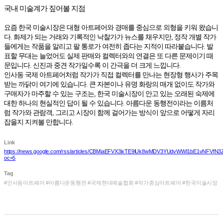
국내 미술계가 짚어볼 지점
요즘 한국 미술시장은 대형 아트페어와 경매를 중심으로 외형을 키워 왔습니
다. 화제가 되는 거래와 기록적인 낙찰가가 뉴스를 채우지만, 정작 개별 작가
들에게는 작품을 알리고 팔 통로가 여전히 좁다는 지적이 따라붙습니다. 발
표할 무대는 늘었어도 실제 판매와 컬렉터와의 연결은 또 다른 문제이기 때
문입니다. 신진과 중견 작가일수록 이 간극을 더 크게 느낍니다.
인사동 국제 아트페어처럼 작가가 직접 컬렉터를 만나는 현장형 행사가 주목
받는 까닭이 여기에 있습니다. 큰 자본이나 유명 화랑의 매개 없이도 작가와
구매자가 마주할 수 있는 구조는, 한국 미술시장이 안고 있는 오래된 숙제에
대한 하나의 현실적인 답이 될 수 있습니다. 아름다운 동행전이라는 이름처
럼 작가와 관람객, 그리고 시장이 함께 걸어가는 방식이 앞으로 어떻게 자리
잡을지 지켜볼 만합니다.
Link
https://news.google.com/rss/articles/CBMiaEFVX3lxTE9lUk8wMDV3YUdvWWI1bE
oc=5
Tag
#인사동아트페어 #아름다운동행전 #국제현대예술협회 #작가중심아트페어 #한국미술시장