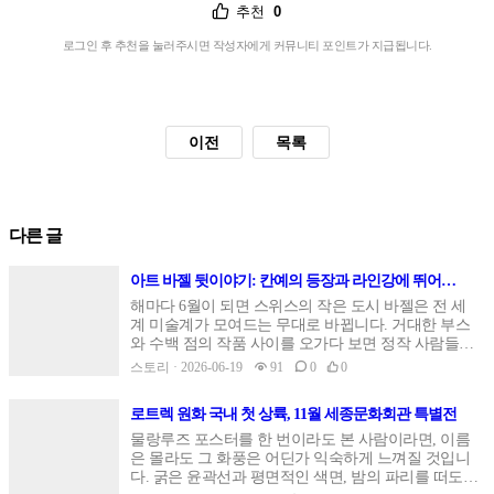
추천
0
로그인 후 추천을 눌러주시면 작성자에게 커뮤니티 포인트가 지급됩니다.
이전
목록
다른 글
아트 바젤 뒷이야기: 칸예의 등장과 라인강에 뛰어든
미술계
해마다 6월이 되면 스위스의 작은 도시 바젤은 전 세
계 미술계가 모여드는 무대로 바뀝니다. 거대한 부스
와 수백 점의 작품 사이를 오가다 보면 정작 사람들의
입에 가장 오래 남는 것은 작품이 아니라 그 주변에서
스토리 · 2026-06-19
91
0
0
벌어진 작은 소동들입니다. 올해 아트 바젤도 예외가
아니었습니다.유명인의 깜짝 등장, 강에 뛰어든 갤러
로트렉 원화 국내 첫 상륙, 11월 세종문화회관 특별전
리스트들, 전시장을 어슬렁거린 강아지 한 마리까지.
진지한 미술 담론 뒤편에서 오간 풍경을 따라가다 보
물랑루즈 포스터를 한 번이라도 본 사람이라면, 이름
면 이 거대한 행사가 결국 사람들이 모여 만드는 축제
은 몰라도 그 화풍은 어딘가 익숙하게 느껴질 것입니
라는 사실이 새삼 와닿습니다.칸예 웨스트, 아내를 보
다. 굵은 윤곽선과 평면적인 색면, 밤의 파리를 떠도는
러 바젤에 나타나다이번 주 바젤에서 큰 화제를 모은