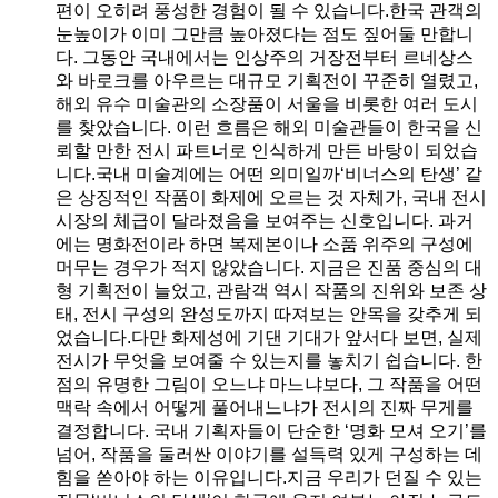
편이 오히려 풍성한 경험이 될 수 있습니다.한국 관객의
눈높이가 이미 그만큼 높아졌다는 점도 짚어둘 만합니
다. 그동안 국내에서는 인상주의 거장전부터 르네상스
와 바로크를 아우르는 대규모 기획전이 꾸준히 열렸고,
해외 유수 미술관의 소장품이 서울을 비롯한 여러 도시
를 찾았습니다. 이런 흐름은 해외 미술관들이 한국을 신
뢰할 만한 전시 파트너로 인식하게 만든 바탕이 되었습
니다.국내 미술계에는 어떤 의미일까‘비너스의 탄생’ 같
은 상징적인 작품이 화제에 오르는 것 자체가, 국내 전시
시장의 체급이 달라졌음을 보여주는 신호입니다. 과거
에는 명화전이라 하면 복제본이나 소품 위주의 구성에
머무는 경우가 적지 않았습니다. 지금은 진품 중심의 대
형 기획전이 늘었고, 관람객 역시 작품의 진위와 보존 상
태, 전시 구성의 완성도까지 따져보는 안목을 갖추게 되
었습니다.다만 화제성에 기댄 기대가 앞서다 보면, 실제
전시가 무엇을 보여줄 수 있는지를 놓치기 쉽습니다. 한
점의 유명한 그림이 오느냐 마느냐보다, 그 작품을 어떤
맥락 속에서 어떻게 풀어내느냐가 전시의 진짜 무게를
결정합니다. 국내 기획자들이 단순한 ‘명화 모셔 오기’를
넘어, 작품을 둘러싼 이야기를 설득력 있게 구성하는 데
힘을 쏟아야 하는 이유입니다.지금 우리가 던질 수 있는