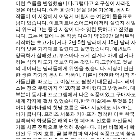
이런 흐름을 반영했습니다.그렇다고 의구심이 사라진
것은 아닙니다. 여러 화랑이 문을 닫은 가운데, 동시대
작품이 이 시장에서 어떻게 버틸지는 여전히 물음표로
남아 있습니다. 아트파트너스어드바이저리 설립자 헤일
리 위드리그는 중간 시장이 다소 잊힌 듯하다고 짚었습
니다. 그는 바젤에 나온 작품 다수가 약 200만 달러부터
시작하는 초고가이거나, 2만 5천 달러에서 15만 달러 사
이의 낮은 가격대로 갈렸다고 설명했습니다. 예년보다
양극화가 심해졌고, 부스마다 크게 걸거나 아예 접거나
하는 식의 태도가 엿보인다는 것입니다.그럼에도 첫날
의 데이터는 딜러들에게 위안을 줬습니다. 시장이 탄탄
한 생존 작가의 동시대 작품이, 이른바 안전한 역사적 작
가들만큼, 때로는 그 이상으로 팔렸기 때문입니다. 페이
스는 정오 무렵까지 약 20점을 판매했다고 밝혔는데, 대
부분이 동시대 프로그램에서 나온 작품이었고 구매자도
세계 각지에 걸쳐 있었습니다.한국 미술계는 무엇을 읽
어야 할까바젤의 첫날 흐름은 국내 시장에도 시사하는
바가 큽니다. 프리즈 서울과 키아프가 정착한 이후 한국
컬렉터와 화랑들은 해외 대형 페어의 신호를 자신들의
가을 시즌 전략으로 번역해 왔습니다. 이번 바젤에서 확
인된 두 가지 흐름, 곧 블루칩과 역사적 작품으로의 쏠림