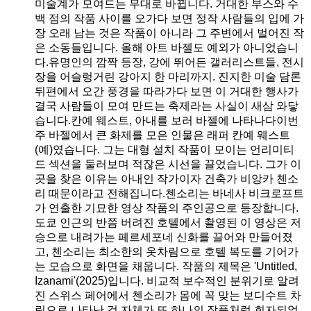
미술계가 모여드는 무대로 바뀝니다. 거대한 부스와 수
백 점의 작품 사이를 오가다 보면 정작 사람들의 입에 가
장 오래 남는 것은 작품이 아니라 그 주변에서 벌어진 작
은 소동들입니다. 올해 아트 바젤도 예외가 아니었습니
다.유명인의 깜짝 등장, 강에 뛰어든 갤러리스트들, 전시
장을 어슬렁거린 강아지 한 마리까지. 진지한 미술 담론
뒤편에서 오간 풍경을 따라가다 보면 이 거대한 행사가
결국 사람들이 모여 만드는 축제라는 사실이 새삼 와닿
습니다.칸예 웨스트, 아내를 보러 바젤에 나타나다이번
주 바젤에서 큰 화제를 모은 인물은 래퍼 칸예 웨스트
(예)였습니다. 그는 대형 설치 작품이 모이는 언리미티
드 섹션을 둘러보며 적잖은 시선을 끌었습니다. 그가 이
곳을 찾은 이유는 아내인 작가이자 건축가 비앙카 첸소
리 때문이라고 전해집니다.첸소리는 바네사 비크로프트
가 연출한 기묘한 영상 작품의 주인공으로 등장합니다.
도쿄 인근의 반쯤 버려진 호텔에서 촬영된 이 영상은 저
승으로 내려가는 페르세포네 신화를 끌어와 만들어졌
고, 첸소리는 최소한의 옷차림으로 호텔 복도를 기어가
는 모습으로 화면을 채웁니다. 작품의 제목은 'Untitled,
Izanami'(2025)입니다. 비교적 보수적인 분위기로 알려
진 스위스 페어에서 첸소리가 몸에 꼭 맞는 보디수트 차
림으로 나타난 것 자체가 또 하나의 작품처럼 회자되었