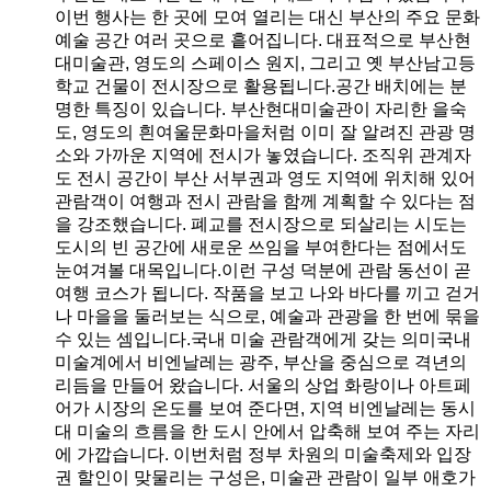
이번 행사는 한 곳에 모여 열리는 대신 부산의 주요 문화
예술 공간 여러 곳으로 흩어집니다. 대표적으로 부산현
대미술관, 영도의 스페이스 원지, 그리고 옛 부산남고등
학교 건물이 전시장으로 활용됩니다.공간 배치에는 분
명한 특징이 있습니다. 부산현대미술관이 자리한 을숙
도, 영도의 흰여울문화마을처럼 이미 잘 알려진 관광 명
소와 가까운 지역에 전시가 놓였습니다. 조직위 관계자
도 전시 공간이 부산 서부권과 영도 지역에 위치해 있어
관람객이 여행과 전시 관람을 함께 계획할 수 있다는 점
을 강조했습니다. 폐교를 전시장으로 되살리는 시도는
도시의 빈 공간에 새로운 쓰임을 부여한다는 점에서도
눈여겨볼 대목입니다.이런 구성 덕분에 관람 동선이 곧
여행 코스가 됩니다. 작품을 보고 나와 바다를 끼고 걷거
나 마을을 둘러보는 식으로, 예술과 관광을 한 번에 묶을
수 있는 셈입니다.국내 미술 관람객에게 갖는 의미국내
미술계에서 비엔날레는 광주, 부산을 중심으로 격년의
리듬을 만들어 왔습니다. 서울의 상업 화랑이나 아트페
어가 시장의 온도를 보여 준다면, 지역 비엔날레는 동시
대 미술의 흐름을 한 도시 안에서 압축해 보여 주는 자리
에 가깝습니다. 이번처럼 정부 차원의 미술축제와 입장
권 할인이 맞물리는 구성은, 미술관 관람이 일부 애호가