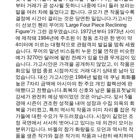
부터 거래가 곧 성사될 듯하니 나중에 다시 들러 보라는
말을 여러 차례 들었다고 합니다. 규모가 큰 작품일수록
결정에 시간이 걸리는 것은 당연한 일입니다.가고시안
이 선보인 헨리 무어의 'Large Four Piece Reclining
Figure'가 그런 경우였습니다. 1972년부터 1973년 사이
에 제작돼 1984년에 주조된 이 청동 조각은 한 변이 약
4미터에 이르는 대형작으로 관람객의 발길을 멈춰 세웠
습니다. 무어의 말년 비스듬히 누운 인물 연작은 비슷한
예가 3270만 달러에 팔린 전례가 있을 만큼 무게감이 있
습니다. 가고시안은 가격을 공개하지 않았고, 이 작품은
화요일 영업 종료 시점까지도 거래 대기 상태로 남아 있
었습니다. 대신 가고시안은 1984년 빌럼 데 쿠닝 회화를
높은 7자리 금액에 아시아의 한 주요 개인 컬렉션에 판
매했다고 전했습니다.회복의 신호와 남은 물음표첫날의
강세가 완전히 예상 밖이었던 것은 아닙니다. 앞서 5월
경매 시즌이 견조한 성적을 내며 성장과 수집 의욕의 회
복을 가리켰고, 특히 역사적 작품과 이미 자리를 잡은 작
가들에 대한 수요가 두드러졌습니다. 시장이 길었던 조
정 국면에서 서서히 벗어나고 있다는 데 의견이 모이는
분위기입니다. 바젤의 참가 화랑들도 모던과 역사적 작
품을 생존 작가와 젊은 작가의 작품과 나란히 배치하며