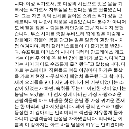
니다. 여성 작가로서, 또 여성의 시선으로 벗은 몸을 기
록하는 작가로서 자부심을 느낀다는 말도 덧붙였습니
다. 그는 자연 속의 신체를 담아온 스위스 작가 샹탈 콘
베르티니와 나란히 작품을 내걸었습니다.분수가 아니어
도 바젤을 찾은 사람들은 라인강을 그냥 지나치지 못했
습니다. 부스 사이를 종일 누비느라 땀에 젖은 미술계 사
람들에게 강물에 몸을 담그는 일은 일종의 권장 행사처
럼 여겨지며, 특히 갤러리스트들이 이 즐거움을 반깁니
다. 슈프뤼트 마거스의 시니어 디렉터 안드레아스 게그
너는 이번 주 안에 꼭 한 번 강에 들어가 보고 싶다며 "그
러는 사이 페어도 순조롭게 흘러왔다"고 말했습니다. 디
아트 뉴스페이퍼 직원들도 며칠 아침마다 차가운 물살
을 가르며 현장 사무실까지 헤엄쳐 출근했다고 합니다.
새끼 오리들을 만나 자연과 하나가 된 기분이었다는 소
감이 있었는가 하면, 숙취를 푸는 데 이만한 것이 없다는
농담도 오갔습니다.전시장에 나타난 가장 사랑스러운
관람객올해 아트 바젤을 찾은 손님 중 가장 귀여운 존재
는 한 마리의 강아지였습니다. 페어 공식 인스타그램에
등장한 이 강아지는 언리미티드 섹션을 자유롭게 돌아
다니며 관람객들의 탄성을 자아냈습니다. 티나라는 이
름의 이 강아지는 아트 바젤 팀원이 키우는 반려견이라