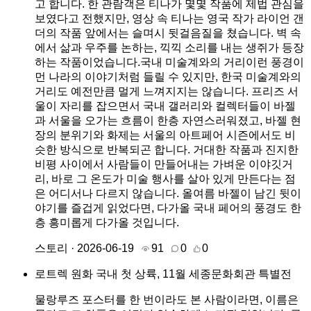
고 합니다. 한 관람객은 티나가 몇몇 작품에 제법 관심을
보였다고 전했지만, 영상 속 티나는 영국 작가 라이언 갠
더의 작품 앞에서는 슬며시 뒷걸음질을 쳤습니다. 벽 속
에서 삶과 우주를 논하는, 끽끽 소리를 내는 생쥐가 등장
하는 작품이었습니다.국내 미술계와의 거리이런 풍경이
먼 나라의 이야기처럼 들릴 수 있지만, 한국 미술계와의
거리도 예전만큼 멀게 느껴지지는 않습니다. 프리즈 서
울이 자리를 잡으면서 국내 갤러리와 컬렉터들이 바젤
과 서울을 오가는 흐름이 한층 자연스러워졌고, 바젤 현
장의 분위기와 화제는 서울의 아트페어 시즌에서도 비
슷한 방식으로 반복되곤 합니다. 거대한 작품과 진지한
비평 사이에서 사람들이 만들어내는 가벼운 이야깃거
리, 바로 그 온도가 미술 행사를 살아 있게 만든다는 점
은 어디서나 다르지 않습니다. 올여름 바젤이 남긴 뒷이
야기를 즐겁게 읽었다면, 다가올 국내 페어의 풍경도 한
층 흥미롭게 다가올 것입니다.
스토리 · 2026-06-19
91
0
0
로트렉 원화 국내 첫 상륙, 11월 세종문화회관 특별전
물랑루즈 포스터를 한 번이라도 본 사람이라면, 이름은