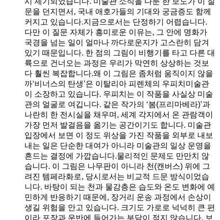
시 제기되었습니다. 미술관 소식을 다룬 한 보도가 이 질
문을 던지면서, 국내 애호가들의 기대와 궁금증도 함께
커지고 있습니다.지금으로서는 단정하기 어렵습니다.
다만 이 질문 자체가 흥미로운 이유는, 그 안에 명화가
국경을 넘는 일이 얼마나 까다로운지가 고스란히 담겨
있기 때문입니다. 한 점의 그림이 비행기를 타고 다른 대
륙으로 건너오는 과정은 우리가 막연히 상상하는 것보
다 훨씬 복잡합니다.왜 이 그림은 좀처럼 움직이지 않을
까‘비너스의 탄생’은 이탈리아 피렌체의 우피치미술관
이 소장하고 있습니다. 우피치는 이 작품을 사실상 미술
관의 얼굴로 여깁니다. 같은 작가의 ‘봄(프리마베라)’과
나란히 한 전시실을 채우며, 세계 각지에서 온 관람객이
가장 먼저 발걸음을 옮기는 공간이기도 합니다. 미술관
입장에서 보면 이 정도 위상을 가진 작품을 외부로 내보
내는 일은 단순한 대여가 아니라 미술관의 일상 운영을
흔드는 결정에 가깝습니다.물리적인 문제도 만만치 않
습니다. 이 그림은 나무판이 아니라 천(캔버스) 위에 그
려진 템페라화로, 당시로서는 비교적 드문 방식이었습
니다. 바탕이 되는 천과 물감층은 습도와 온도 변화에 예
민하게 반응하기 때문에, 장거리 운송 과정에서 손상이
생길 위험을 안고 있습니다. 크기도 가로로 넉넉히 큰 편
이라 포장과 운반에 들어가는 부담이 적지 않습니다. 보