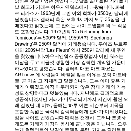
읽히는 첫날이었던 셈입니다.첫날을 끌어올린 거래들이
날 최고가 거래는 하우저앤워스에서 나왔습니다. 파블
로 피카소가 1963년에 그린 야외 회화가 3500만 달러에
팔렸습니다. 갤러리 측은 오후 4시까지 모두 35점을 판
매했다고 밝혔는데, 그 안에는 사이 트웜블리의 두 작품
도 포함됐습니다. 1973년작 'On Returning from
Tonnicoda'는 500만 달러, 1959년작 'Sperlonga
Drawing'은 250만 달러에 거래됐습니다. 루이즈 부르주
아의 2009년작 'Les Fleurs' 역시 250만 달러에 새 주인
을 찾았습니다.하우저앤워스 공동창업자 이반 워스는
이날을 두고 지금껏 경험한 가장 강력한 개막일 가운데
하나였다고 평했습니다. 갤러리 대표 마크 파요는
ARTnews에 사람들이 바젤을 찾는 이유는 오직 아트바
젤, 곧 미술 그 자체라고 말했습니다. 그는 이미 좋은 거
래가 이뤄졌고 아직 마무리되지 않은 잠재 거래의 가능
성도 상당하다고 덧붙였습니다. 지난해도 결과적으로
성공적이었지만 거래가 마무리되기까지 시간이 훨씬 오
래 걸렸던 데 비해, 올해는 하루 이른 시간부터 미국을
포함한 폭넓은 국적의 컬렉터들에게 판매가 이뤄졌다는
점을 차이로 꼽았습니다.대작은 천천히, 그러나 분명하
게모든 거래가 개장과 동시에 끝난 것은 아닙니다. 오후
늦게 컬렉터들의 발길이 뜸해질 무렵, 기자는 딜러들로