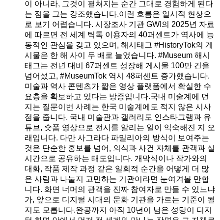
이 아니라, 그것이 펼쳐지는 순간 그대로 경험하게 된다
는 점을 그는 강조했습니다.이런 흐름은 일시적 현상으
로 보기 어렵습니다. 시장조사 기관 GWI의 2025년 자료
에 따르면 전 세계 틱톡 이용자의 40퍼센트가 역사에 능
동적인 관심을 갖고 있으며, 해시태그 #HistoryTok의 게
시물은 한 해 사이 두 배로 늘었습니다. #Museum 해시
태그는 전년 대비 67퍼센트 성장해 게시물 100만 건을
넘어섰고, #MuseumTok 역시 48퍼센트 증가했습니다.
미술과 역사 콘텐츠가 짧은 영상 플랫폼에서 확실한 수
요층을 확보하고 있다는 방증입니다.국내 미술계에 던
지는 질문이번 사례는 한국 미술계에도 적지 않은 시사
점을 줍니다. 국내 미술관과 갤러리도 인스타그램과 유
튜브, 숏폼 영상으로 전시를 알리는 일이 익숙해진 지 오
래입니다. 다만 사그라다 파밀리아의 방식이 보여주는
것은 단순한 홍보를 넘어, 의식과 사건 자체를 관객과 실
시간으로 공유하는 태도입니다. 개막식이나 작가와의
대화, 작품 제작 과정 같은 일회적 순간을 어떻게 더 많
은 사람과 나눌지 고민하는 기관이라면 눈여겨볼 만합
니다. 화면 너머의 관객을 진짜 참여자로 만들 수 있느냐
가, 앞으로 디지털 시대의 문화 기관을 가르는 기준이 될
지도 모릅니다.완공까지 아직 10년이 남은 성당이 디지