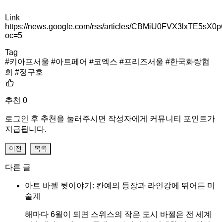
Link
https://news.google.com/rss/articles/CBMiU0FVX3l
oc=5
Tag
#키아프서울 #아트페어 #코엑스 #프리즈서울 #한국화랑협
회 #정구호
추천
0
로그인 후 추천을 눌러주시면 작성자에게 커뮤니티 포인트가
지급됩니다.
이전
목록
다른 글
아트 바젤 뒷이야기: 칸예의 등장과 라인강에 뛰어든 미
술계
해마다 6월이 되면 스위스의 작은 도시 바젤은 전 세계