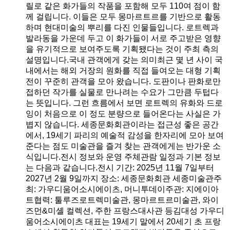
릴로 같은 화가들의 작품을 포함해 모두 110여 점이 함
께 걸립니다. 이들은 모두 몽마르트르를 기반으로 활동
하며 현대미술의 뿌리를 다진 인물들입니다. 로트렉과
발라동을 가운데 두고 이 화가들이 서로 주고받은 영향
을 유기적으로 보여주도록 기획됐다는 것이 주최 측의
설명입니다.국내 관객에게 갖는 의미최근 몇 년 사이 국
내에서는 해외 거장의 원화를 직접 들여오는 대형 기획
전이 꾸준히 관객을 모아 왔습니다. 도판이나 판화로만
접하던 작가를 실물로 만나려는 수요가 그만큼 두텁다
는 뜻입니다. 그런 흐름에서 보면 로트렉의 유화와 드로
잉이 처음으로 이 정도 분량으로 들어온다는 사실은 가
볍지 않습니다. 세종문화회관이라는 접근성 좋은 공간
에서, 19세기 파리의 예술적 감성을 한자리에 모아 보여
준다는 점도 미술관을 즐겨 찾는 관객에게는 반가운 소
식입니다.전시 정보와 운영 주체관람 일정과 기본 정보
는 다음과 같습니다.전시 기간: 2025년 11월 7일부터
2027년 2월 9일까지 장소: 세종문화회관 세종미술관주
최: 가우디움어소시에이츠, 머니투데이주관: 지에이아
트협력: 툴루즈로트렉미술관, 몽마르트르미술관, 와이
즈먼&미셸 컬렉션, 주한 프랑스대사관 등김대성 가우디
움어소시에이츠 대표는 19세기 말에서 20세기 초 프랑