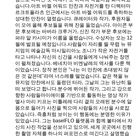
습니다.아트 바젤 어워드 만찬과 자전거를 탄 디렉터마
르크트플라츠 인근에서는 아트 바젤 어워드를 축하하는
성대한 만찬이 열렸습니다. 큐레이터와 작가, 후원자들
이 모여 올해 후보들을 위해 잔을 들었습니다. 아이콘 부
문 후보에는 바버라 크루거가, 신진 작가 부문 후보에는
파라 알 카시미가 이름을 올렸습니다. 수상자는 오는 12
월에 발표될 예정입니다.사람들이 자리를 뜰 무렵 뉴 뮤
지엄의 예술감독 마시밀리아노 조니가 작은 자전거를
타고 나타나 자신의 신간을 사람들에게 나눠주는 장면
이 펼쳐졌습니다. 베네치아 비엔날레의 역사를 다룬 책
이었습니다. 정작 본인은 "나는 이 만찬에 초대받지 않
은 것 같은데"라며 너스레를 떨었습니다. 같은 책을 뉴
뮤지엄 만찬에서도 돌렸던 터라, 그날의 그는 유난히 들
떠 보였다고 합니다.분수에 뛰어든 작가, 그리고 강으로
향한 사람들마이애미를 기반으로 활동하는 영상 작가
엘사 마리 키프는 미틀레레 다리 곁의 오래된 분수에 알
몸으로 들어가 사진을 찍으며 사람들의 시선을 사로잡
았습니다. 즉흥처럼 보이는 이 행동에는 분명한 이유가
있었습니다. 그는 baselFLO 플랫폼과 함께 볼타에서 자
신의 사진 작업을 선보이고 있으며, 세계 곳곳에서 진행
한 촬영 자체를 하나의 퍼포먼스로 여긴다고 설명했습