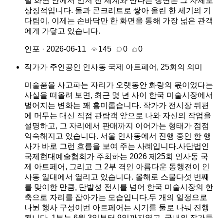
털 화면 안에서 먼저 전 세계와 만나는 장면은 그 자체로
상징적입니다. 돌과 콘크리트로 쌓아 올린 한 세기의 기
다림이, 이제는 손바닥만 한 화면을 통해 가장 넓은 관객
에게 가닿고 있습니다.
인포 · 2026-06-11
145
0
0
작가가 주인공인 인사동 국제 아트페어, 25회의 의미
미술품을 사고파는 자리가 오랫동안 화랑의 몫이었다는
사실을 떠올려 보면, 최근 몇 년 사이 한국 미술시장에서
벌어지는 변화는 꽤 흥미롭습니다. 작가가 전시장 뒤편
에 머무는 대신 직접 관람객 앞으로 나와 자신의 작업을
설명하고, 그 자리에서 판매까지 이어가는 형태가 점점
익숙해지고 있습니다. 서울 인사동에서 진행 중인 한 행
사가 바로 그런 흐름을 보여 주는 사례입니다.사단법인
국제현대예술협회가 주최하는 2026 제25회 인사동 국
제 아트페어, 그리고 그 2부 격인 아름다운 동행전이 인
사동 일대에서 열리고 있습니다. 올해로 스물다섯 번째
를 맞이한 만큼, 단발성 전시를 넘어 한국 미술시장의 한
축으로 자리를 잡아가는 모습입니다.두 개의 일정으로
나뉜 행사 구성이번 아트페어는 시기를 둘로 나눠 진행
됩니다. 1부는 6월 3일부터 9일까지였고, 국내외 작가들