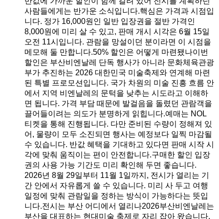
반값에 가까운 할인이 함께 걸려 있어 전시를 계획하던
사람들에게는 반가운 소식입니다.핵심은 가격과 시점입
니다. 정가 16,000원인 일반 입장권을 절반 가격인
8,000원에 미리 살 수 있고, 판매 개시 시각은 6월 15일
오전 11시입니다. 관람을 망설이던 분이라면 이 시점을
메모해 둘 만합니다.50% 할인은 어떻게 마련됐나이번
할인은 부산비엔날레 단독 행사가 아니라 문화체육관광
부가 추진하는 2026 대한민국 미술축제와 연계해 마련
된 특별 프로모션입니다. 국가 차원의 미술 진흥 흐름 안
에서 지역 비엔날레의 문턱을 낮추는 시도라고 이해하
면 됩니다. 가격 부담 때문에 발걸음을 돌렸던 관람객을
끌어들이려는 의도가 분명하게 읽힙니다.예매는 NOL
티켓을 통해 진행됩니다. 다만 준비된 수량이 정해져 있
어, 물량이 모두 소진되면 행사는 예정보다 일찍 마감될
수 있습니다. 반값 혜택을 기대하고 있다면 판매 시작 시
각에 맞춰 움직이는 편이 안전합니다.구매한 할인 입장
권의 사용 가능 기간도 미리 확인해 두면 좋습니다.
2026년 8월 29일부터 11월 1일까지, 전시가 열리는 기
간 안에서 자유롭게 쓸 수 있습니다. 미리 사 두고 여행
일정에 맞춰 관람일을 정하는 방식이 가능하다는 뜻입
니다.전시는 부산 어디에서 열리나2026부산비엔날레는
부산을 대표하는 현대미술 축제로 자리 잡아 왔습니다.