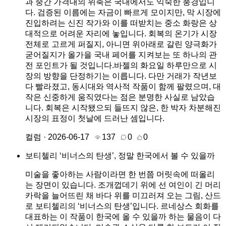
과 중간 가격대의 위축은 국내에서도 익숙한 풍경입니
다. 검증된 이름에는 자금이 빠르게 모이지만, 막 시장에
진입하려는 신진 작가와 이를 떠받치는 중소 화랑은 상
대적으로 어려운 자리에 놓입니다. 회복의 온기가 시장
전체로 고르게 퍼질지, 아니면 위아래로 갈린 양극화가
굳어질지가 올가을 국내 페어를 지켜보는 또 하나의 관
전 포인트가 될 것입니다.바젤의 화요일 하루만으로 시
장의 방향을 단정하기는 이릅니다. 다만 거래가 작년보
다 빨라졌고, 동시대와 역사적 작품이 함께 팔렸으며, 대
작은 신중하게 움직였다는 점은 분명한 사실로 남았습
니다. 회복은 시작됐으되 들뜨지 않은, 한 박자 차분해진
시장의 표정이 첫날에 드러난 셈입니다.
컬럼 · 2026-06-17
137
0
0
보티첼리 ‘비너스의 탄생’, 정말 한국에서 볼 수 있을까
미술을 좋아하는 사람이라면 한 번쯤 머릿속에 떠올리
는 장면이 있습니다. 조개껍데기 위에 선 여인이 긴 머리
카락을 늘어뜨린 채 바다 위를 미끄러져 오는 그림, 산드
로 보티첼리의 ‘비너스의 탄생’입니다. 르네상스 회화를
대표하는 이 작품이 한국에 올 수 있을까 하는 물음이 다