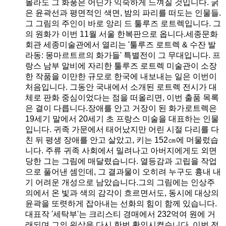
몰라도 그 화풍은 어딘가 익숙하게 느껴질 것입니다. 굵
은 윤곽선과 평면적인 색면, 밤의 파리를 떠도는 인물들.
그 그림의 주인이 바로 앙리 드 툴루즈 로트렉입니다. 그
의 원화가 이번 11월 서울 한복판으로 옵니다.세종문화
회관 세종미술관에서 열리는 '툴루즈 로트렉 & 수잔 발
라동: 몽마르트르의 화가들' 특별전이 그 무대입니다. 프
랑스 남부 알비에 자리한 툴루즈 로트렉 미술관이 소장
한 작품을 이만한 규모로 한국에 내보내는 일은 이번이
처음입니다. 그동안 국내에서 소개된 로트렉 전시가 대
체로 판화 중심이었다는 점을 떠올리면, 이번 출품 목록
은 결이 다릅니다.장애를 안고 거장이 된 화가로트렉은
19세기 말에서 20세기 초 프랑스 미술을 대표하는 인물
입니다. 귀족 가문에서 태어났지만 어린 시절 다리를 다
친 뒤 평생 장애를 안고 살았고, 키는 152㎝에 머물렀습
니다. 주류 귀족 사회에서 밀려나고 아버지에게도 외면
당한 그는 그림에 매달렸습니다. 열등감과 고립을 작업
으로 풀어낸 셈인데, 그 결과물이 오히려 누구도 흉내 내
기 어려운 개성으로 남았습니다.그의 그림에는 인상주
의에서 온 빛과 색의 감각이 흐르면서도, 동시에 대상의
윤곽을 또렷하게 잡아내는 선화의 힘이 함께 있습니다.
대표작 '세탁부'는 크리스티 경매에서 232억여 원에 거
래되며 그의 위상을 다시 한번 확인시켰습니다. 이번 전