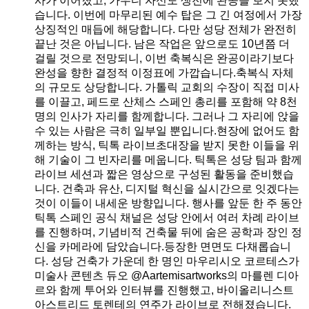
사가 이어졌고, 가우디 자신도 생전에 완공을 보지 못했
습니다. 이번에 마무리된 예수 탑은 그 긴 여정에서 가장
상징적인 매듭에 해당합니다. 다만 성당 전체가 완전히
끝난 것은 아닙니다. 남은 작업은 앞으로도 10년쯤 더
걸릴 것으로 전망되니, 이번 축복식은 완공이라기보다
완성을 향한 결정적 이정표에 가깝습니다.축복식 자체
의 규모도 상당합니다. 가톨릭 교회의 수장이 직접 미사
를 이끌고, 페드로 산체스 스페인 총리를 포함해 약 8천
명의 인사가 자리를 함께합니다. 그러나 그 자리에 앉을
수 있는 사람은 극히 일부일 뿐입니다.현장에 없어도 함
께하는 방식, 틱톡 라이브초대장을 받지 못한 이들을 위
해 기술이 그 빈자리를 메웁니다. 틱톡은 성당 팀과 함께
라이브 세션과 짧은 영상으로 구성된 활동을 준비했습
니다. 건축과 유산, 디지털 혁신을 실시간으로 잇겠다는
것이 이들이 내세운 방향입니다. 행사를 앞둔 한 주 동안
틱톡 스페인 공식 채널은 성당 안에서 여러 차례 라이브
를 진행하며, 기념비적 건축물 뒤에 숨은 공학과 장인 정
신을 카메라에 담았습니다.등장한 면면도 다채롭습니
다. 성당 건축가 가운데 한 명인 마우리시오 코르테스가
미술사 콘텐츠 듀오 @Aartemisartworks의 마를렌 디아
르와 함께 투어와 인터뷰를 진행했고, 바이올리니스트
아스트리드 토렌테의 연주가 라이브로 전해졌습니다.