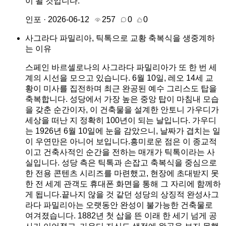
이 될 것입니다.
인포 · 2026-06-12
257
0
0
사그라다 파밀리아, 틱톡으로 교황 축복식을 생중계하
는 이유
스페인 바르셀로나의 사그라다 파밀리아가 또 한 번 세
계의 시선을 모으고 있습니다. 6월 10일, 레오 14세 교
황이 미사를 집전하며 최근 완공된 예수 그리스도 탑을
축복합니다. 성당에서 가장 높은 중앙 탑이 마침내 모습
을 갖춘 순간이자, 이 건축물을 설계한 안토니 가우디가
세상을 떠난 지 정확히 100년이 되는 날입니다. 가우디
는 1926년 6월 10일에 눈을 감았으니, 날짜가 겹치는 일
이 우연만은 아니어 보입니다.흥미로운 점은 이 종교적
이고 건축사적인 순간을 전하는 매개가 틱톡이라는 사
실입니다. 성당 측은 틱톡과 손잡고 축복식을 중심으로
한 전용 콘텐츠 시리즈를 마련했고, 현장에 초대받지 못
한 전 세계 관객도 휴대폰 화면을 통해 그 자리에 함께하
게 됩니다.끝나지 않을 것 같던 성당의 상징적 완성사그
라다 파밀리아는 오랫동안 완성이 불가능한 건축물로
여겨졌습니다. 1882년 첫 삽을 뜬 이래 한 세기 넘게 공