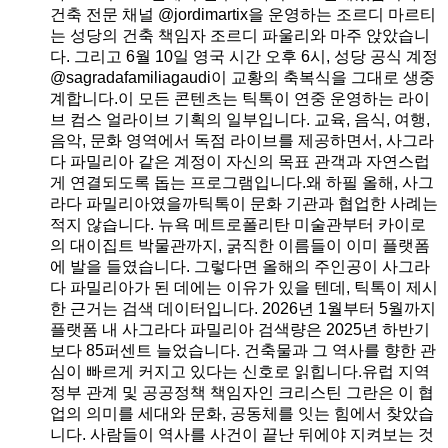
건축 전문 채널 @jordimartix을 운영하는 조르디 마르티
는 성당의 건축 책임자 조르디 파울리와 마주 앉았습니
다. 그리고 6월 10일 영국 시간 오후 6시, 성당 공식 계정
@sagradafamiliagaudi이 교황의 축복식을 그대로 생중
계합니다.이 모든 콘텐츠는 틱톡이 연중 운영하는 라이
브 컴스 얼라이브 기획의 일부입니다. 교육, 음식, 여행,
음악, 문화 영역에서 독점 라이브를 제공하면서, 사그라
다 파밀리아 같은 계정이 자신의 목표 관객과 자연스럽
게 연결되도록 돕는 프로그램입니다.왜 하필 올해, 사그
라다 파밀리아였을까틱톡이 문화 기관과 협업한 사례는
적지 않습니다. 뉴욕 메트로폴리탄 미술관부터 카이로
의 대이집트 박물관까지, 굵직한 이름들이 이미 플랫폼
에 발을 들였습니다. 그렇다면 올해의 주인공이 사그라
다 파밀리아가 된 데에는 이유가 있을 텐데, 틱톡이 제시
한 근거는 검색 데이터입니다. 2026년 1월부터 5월까지
플랫폼 내 사그라다 파밀리아 검색량은 2025년 하반기
보다 85퍼센트 늘었습니다. 건축물과 그 역사를 향한 관
심이 빠르게 커지고 있다는 신호로 읽힙니다.유럽 지역
정부 관계 및 공공정책 책임자인 크리스틴 그란은 이 협
업의 의미를 세대와 문화, 공동체를 잇는 힘에서 찾았습
니다. 사람들이 역사를 사건이 끝난 뒤에야 지켜보는 것