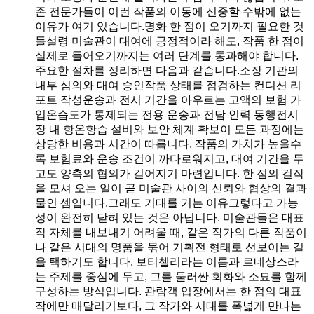
존 전문가들이 이런 작품의 이동에 신중할 수밖에 없는
이유가 여기 있습니다.명화 한 점이 오기까지 필요한 것
들설령 미술관이 대여에 긍정적이라 해도, 작품 한 점이
실제로 들어오기까지는 여러 단계를 통과해야 합니다.
주요한 절차를 정리하면 다음과 같습니다.소장 기관의
내부 심의와 대여 승인작품 상태를 점검하는 컨디션 리
포트 작성운송과 전시 기간을 아우르는 고액의 보험 가
입온습도가 통제되는 전용 운송과 전담 인력 동행전시
장 내 항온항습 설비와 보안 체계 확보이 모든 과정에는
상당한 비용과 시간이 따릅니다. 작품의 가치가 높을수
록 보험료와 운송 조건이 까다로워지고, 대여 기간을 두
고도 양측의 협의가 길어지기 마련입니다. 한 점의 걸작
을 모셔 오는 일이 곧 미술관 사이의 신뢰와 협상의 결과
물인 셈입니다.그래도 기대를 거는 이유그렇다고 가능
성이 완전히 닫혀 있는 것은 아닙니다. 미술관들은 대표
작 자체를 내보내기 어려울 때, 같은 작가의 다른 작품이
나 같은 시대의 명품을 묶어 기획전 형태로 선보이는 길
을 택하기도 합니다. 보티첼리라는 이름과 르네상스라
는 주제를 중심에 두고, 그를 둘러싼 회화와 소묘를 함께
구성하는 방식입니다. 관람객 입장에서는 한 점의 대표
작에만 매달리기보다, 그 작가와 시대를 폭넓게 만나는