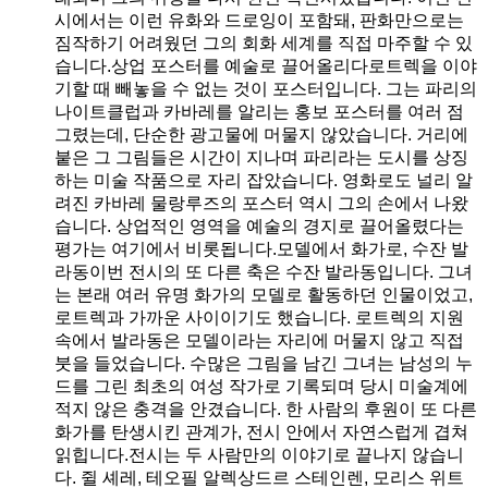
시에서는 이런 유화와 드로잉이 포함돼, 판화만으로는
짐작하기 어려웠던 그의 회화 세계를 직접 마주할 수 있
습니다.상업 포스터를 예술로 끌어올리다로트렉을 이야
기할 때 빼놓을 수 없는 것이 포스터입니다. 그는 파리의
나이트클럽과 카바레를 알리는 홍보 포스터를 여러 점
그렸는데, 단순한 광고물에 머물지 않았습니다. 거리에
붙은 그 그림들은 시간이 지나며 파리라는 도시를 상징
하는 미술 작품으로 자리 잡았습니다. 영화로도 널리 알
려진 카바레 물랑루즈의 포스터 역시 그의 손에서 나왔
습니다. 상업적인 영역을 예술의 경지로 끌어올렸다는
평가는 여기에서 비롯됩니다.모델에서 화가로, 수잔 발
라동이번 전시의 또 다른 축은 수잔 발라동입니다. 그녀
는 본래 여러 유명 화가의 모델로 활동하던 인물이었고,
로트렉과 가까운 사이이기도 했습니다. 로트렉의 지원
속에서 발라동은 모델이라는 자리에 머물지 않고 직접
붓을 들었습니다. 수많은 그림을 남긴 그녀는 남성의 누
드를 그린 최초의 여성 작가로 기록되며 당시 미술계에
적지 않은 충격을 안겼습니다. 한 사람의 후원이 또 다른
화가를 탄생시킨 관계가, 전시 안에서 자연스럽게 겹쳐
읽힙니다.전시는 두 사람만의 이야기로 끝나지 않습니
다. 쥘 셰레, 테오필 알렉상드르 스테인렌, 모리스 위트