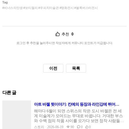
Tag
#비너스의탄생 #보티첼리 #우피치미술관 #명화전시 #블록버스터전시
추천
0
로그인 후 추천을 눌러주시면 작성자에게 커뮤니티 포인트가 지급됩니다.
이전
목록
다른 글
아트 바젤 뒷이야기: 칸예의 등장과 라인강에 뛰어든
미술계
해마다 6월이 되면 스위스의 작은 도시 바젤은 전 세
계 미술계가 모여드는 무대로 바뀝니다. 거대한 부스
와 수백 점의 작품 사이를 오가다 보면 정작 사람들의
입에 가장 오래 남는 것은 작품이 아니라 그 주변에서
스토리 · 2026-06-19
90
0
0