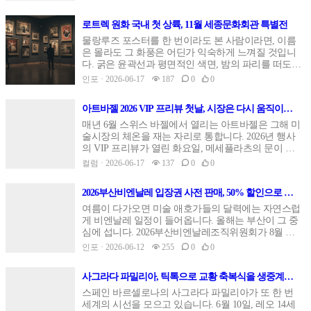
벌어진 작은 소동들입니다. 올해 아트 바젤도 예외가
아니었습니다.유명인의 깜짝 등장, 강에 뛰어든 갤러
로트렉 원화 국내 첫 상륙, 11월 세종문화회관 특별전
리스트들, 전시장을 어슬렁거린 강아지 한 마리까지.
진지한 미술 담론 뒤편에서 오간 풍경을 따라가다 보
물랑루즈 포스터를 한 번이라도 본 사람이라면, 이름
면 이 거대한 행사가 결국 사람들이 모여 만드는 축제
은 몰라도 그 화풍은 어딘가 익숙하게 느껴질 것입니
라는 사실이 새삼 와닿습니다.칸예 웨스트, 아내를 보
다. 굵은 윤곽선과 평면적인 색면, 밤의 파리를 떠도는
러 바젤에 나타나다이번 주 바젤에서 큰 화제를 모은
인물들. 그 그림의 주인이 바로 앙리 드 툴루즈 로트렉
인포 · 2026-06-17
187
0
0
인물은 래퍼 칸예 웨스트(예)였습니다. 그는 대형 설치
입니다. 그의 원화가 이번 11월 서울 한복판으로 옵니
작품이 모이는 언리미티드 섹션을 둘러보며 적잖은
다.세종문화회관 세종미술관에서 열리는 '툴루즈 로트
아트바젤 2026 VIP 프리뷰 첫날, 시장은 다시 움직이는
시선을 끌었습니다. 그가 이곳을 찾은 이유는 아내인
렉 & 수잔 발라동: 몽마르트르의 화가들' 특별전이 그
가
작가이자 건축가 비앙카 첸소리 때문이라고 전해집니
무대입니다. 프랑스 남부 알비에 자리한 툴루즈 로트
매년 6월 스위스 바젤에서 열리는 아트바젤은 그해 미
다.첸소리는 바네사 비크로프트가 연출한 기묘한 영
렉 미술관이 소장한 작품을 이만한 규모로 한국에 내
술시장의 체온을 재는 자리로 통합니다. 2026년 행사
상 작품의 주인공으로 등장합니다. 도쿄 인근의 반쯤
보내는 일은 이번이 처음입니다. 그동안 국내에서 소
의 VIP 프리뷰가 열린 화요일, 메세플라츠의 문이 열
버려진 호텔에서 촬영된 이 영상은 저승으로 내려가
개된 로트렉 전시가 대체로 판화 중심이었다는 점을
리자마자 거래가 잇따라 성사됐다는 소식이 전해졌습
컬럼 · 2026-06-17
137
0
0
는 페르세포네 신화를 끌어와 만들어졌고, 첸소리는
떠올리면, 이번 출품 목록은 결이 다릅니다.장애를 안
니다. 현장을 취재한 ARTnews는 판매 분위기가 2025
최소한의 옷차림으로 호텔 복도를 기어가는 모습으로
고 거장이 된 화가로트렉은 19세기 말에서 20세기 초
년보다 눈에 띄게 활발했다고 전했습니다.다만 딜러
화면을 채웁니다. 작품의 제목은 'Untitled,
2026부산비엔날레 입장권 사전 판매, 50% 할인으로 미
프랑스 미술을 대표하는 인물입니다. 귀족 가문에서
들은 이 활기를 코로나 직후의 과열된 투기성 매수와
Izanami'(2025)입니다. 비교적 보수적인 분위기로 알려
리 챙기는 법
태어났지만 어린 시절 다리를 다친 뒤 평생 장애를 안
같은 것으로 보지 말아 달라고 거듭 강조했습니다. 특
여름이 다가오면 미술 애호가들의 달력에는 자연스럽
진 스위스 페어에서 첸소리가 몸에 꼭 맞는 보디수트
고 살았고, 키는 152㎝에 머물렀습니다. 주류 귀족 사
히 고가 작품일수록 거래는 더 신중하고 차분하게 진
게 비엔날레 일정이 들어옵니다. 올해는 부산이 그 중
차림으로 나타난 것 자체가 또 하나의 작품처럼 회자
회에서 밀려나고 아버지에게도 외면당한 그는 그림에
행됐다는 것입니다. 빠른 회복과 조심스러운 낙관이
심에 섭니다. 2026부산비엔날레조직위원회가 8월 개
되었습니다.아트 바젤 어워드 만찬과 자전거를 탄 디
매달렸습니다. 열등감과 고립을 작업으로 풀어낸 셈
한자리에서 동시에 읽히는 첫날이었던 셈입니다.첫날
막을 앞두고 일반 관람객을 위한 입장권 사전 판매를
인포 · 2026-06-12
255
0
0
렉터마르크트플라츠 인근에서는 아트 바젤 어워드를
인데, 그 결과물이 오히려 누구도 흉내 내기 어려운 개
을 끌어올린 거래들이날 최고가 거래는 하우저앤워스
시작한다고 알렸기 때문입니다. 단순한 예매 공지에
축하하는 성대한 만찬이 열렸습니다. 큐레이터와 작
성으로 남았습니다.그의 그림에는 인상주의에서 온
에서 나왔습니다. 파블로 피카소가 1963년에 그린 야
그치지 않고, 반값에 가까운 할인이 함께 걸려 있어 전
가, 후원자들이 모여 올해 후보들을 위해 잔을 들었습
빛과 색의 감각이 흐르면서도, 동시에 대상의 윤곽을
사그라다 파밀리아, 틱톡으로 교황 축복식을 생중계하
외 회화가 3500만 달러에 팔렸습니다. 갤러리 측은 오
시를 계획하던 사람들에게는 반가운 소식입니다.핵심
니다. 아이콘 부문 후보에는 바버라 크루거가, 신진 작
또렷하게 잡아내는 선화의 힘이 함께 있습니다. 대표
는 이유
후 4시까지 모두 35점을 판매했다고 밝혔는데, 그 안
은 가격과 시점입니다. 정가 16,000원인 일반 입장권을
스페인 바르셀로나의 사그라다 파밀리아가 또 한 번
가 부문 후보에는 파라 알 카시미가 이름을 올렸습니
작 '세탁부'는 크리스티 경매에서 232억여 원에 거래되
에는 사이 트웜블리의 두 작품도 포함됐습니다. 1973
절반 가격인 8,000원에 미리 살 수 있고, 판매 개시 시
세계의 시선을 모으고 있습니다. 6월 10일, 레오 14세
다. 수상자는 오는 12월에 발표될 예정입니다.사람들