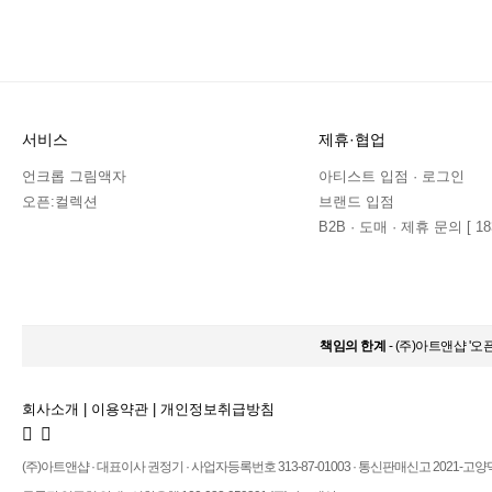
서비스
제휴·협업
언크롭 그림액자
아티스트 입점 · 로그인
오픈:컬렉션
브랜드 입점
B2B · 도매 · 제휴 문의 [ 183
책임의 한계
- (주)아트앤샵 '
회사소개
|
이용약관
|
개인정보취급방침
(주)아트앤샵 · 대표이사 권정기 · 사업자등록번호 313-87-01003 · 통신판매신고 2021-고양