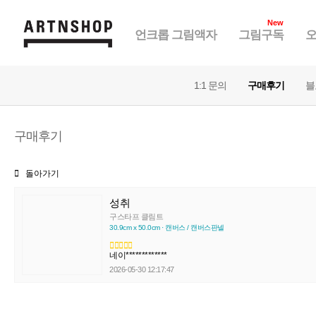
New
언크롭 그림액자
그림구독
오
1:1 문의
구매후기
블
구매후기
돌아가기
성취
구스타프 클림트
30.9cm x 50.0cm · 캔버스 / 캔버스판넬
네이*************
2026-05-30 12:17:47