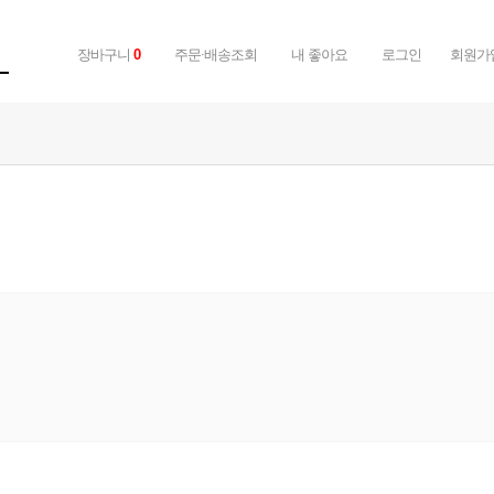
장바구니
주문·배송조회
내 좋아요
로그인
회원가
0