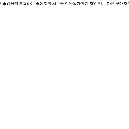
면 좋았을껄 후회하는 중이지만 치수를 잘못생가한건 저였으니. 다른 구매