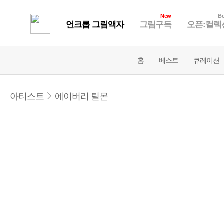
New
Be
언크롭 그림액자
그림구독
오픈:컬렉
홈
베스트
큐레이션
아티스트
에이버리 틸몬