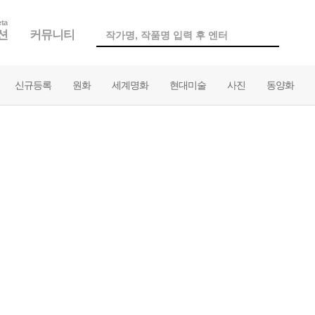
ta
션
커뮤니티
신규등록
원화
세계명화
현대미술
사진
동양화