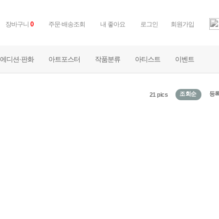
장바구니
주문·배송조회
내 좋아요
로그인
회원가입
0
에디션·판화
아트포스터
작품분류
아티스트
이벤트
조회순
등
21 pics