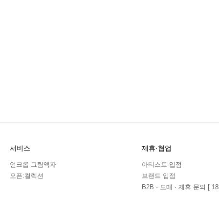
서비스
제휴·협업
언크롭 그림액자
아티스트 입점
오픈:컬렉션
브랜드 입점
B2B · 도매 · 제휴 문의 [ 183