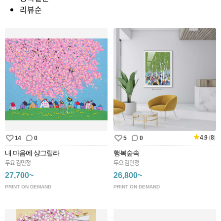
리뷰순
4.9
(
8
)
14
0
5
0
내 마음에 샹그릴라
행복숲속
두요 김민정
두요 김민정
27,700~
26,800~
PRINT ON DEMAND
PRINT ON DEMAND