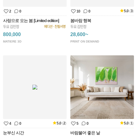
5.0
(
3
)
2
0
10
0
사랑으로 오는 봄 [Limited edition]
봄바람 행복
두요 김민정
에디션 · 친필서명
두요 김민정
800,000
28,600~
MATIERE 3D
PRINT ON DEMAND
5.0
(
2
)
5.0
(
1
)
4
0
5
0
눈부신 시간
바람불어 좋은 날