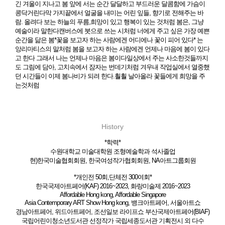
긴 겨울이 지나고 봄 앞에 서는 순간 달달하고 부드러운 달콤함에 가슴이
콩닥거린다 ​ 막 가지끝에서 얼굴을 내미는 어린 잎들, 향기로 전해주는 바
람. 올려다 보는 하늘의 푸름, ​ 희망이 있고 행복이 있는 것처럼 봄은, 그냥
예술이라 말한다 ​ 캔버스에 붓으로 쓰는 시처럼 너에게 주고 싶은 가장 예쁜
순간을 닮은 봄 ​ *꽃을 보고자 하는 사람에겐 어디에나 꽃이 피어 있다* 는
앙리마티스의 말처럼 봄을 보고자 하는 사람에겐 언제나 마음에 봄이 있다
고 한다 그래서 나는 언제나 마음은 봄이다 ​일상에서 주는 사소한것들까지
도 그림에 담아, 고치속에서 잠자는 번데기처럼 겨우내 작업실에서 열중했
던 시간들이 이제 봄나비가 되려 한다. ​ 훨훨 날아올라 꽃들에게 희망을 주
는것처럼
History
*학력*
수원대학교 미술대학원 조형예술학과 석사졸업
현)한국미술협회회원, 한국여성작가협회회원, NA아트그룹회원
*개인전 50회,단체전 300여회*
한국국제아트페어(KAF) 2016~2023, 화랑미술제 2016~2023
Affordable Hong kong, Affordable Singapore
Asia Contemporary ART Show Hong kong, 뱅크아트페어, 서울아트쇼
경남아트페어, 위드아트페어, 조선일보 라이프쇼 부산국제아트페어(BIAF)
국립어린이청소년도서관 선정작가 국립세종도서관 기획전시 외 다수