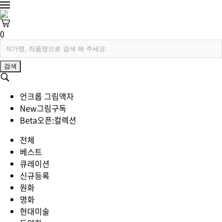
0
검색
언크롭 그림액자
New
그림구독
Beta
오픈:컬렉션
전체
베스트
큐레이션
신규등록
원화
명화
현대미술