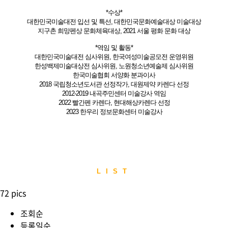
*수상*
대한민국미술대전 입선 및 특선, 대한민국문화예술대상 미술대상
지구촌 희망펜상 문화체육대상, 2021 서울 평화 문화 대상
*역임 및 활동*
대한민국미술대전 심사위원, 한국여성미술공모전 운영위원
한성백제미술대상전 심사위원, 노원청소년예술제 심사위원
한국미술협회 서양화 분과이사
2018 국립청소년도서관 선정작가, 대원제약 카렌다 선정
2012-2019 내곡주민센터 미술강사 역임
2022 빨간펜 카렌다, 현대해상카렌다 선정
2023 한우리 정보문화센터 미술강사
LIST
72 pics
조회순
등록일순