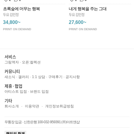
초록숲에 머무는 행복
내게 행복을 주는 그대
두요 김민정
두요 김민정
34,800~
27,600~
PRINT ON DEMAND
PRINT ON DEMAND
서비스
그림액자
·
오픈:컬렉션
커뮤니티
새소식
·
갤러리
·
1:1 상담
·
구매후기
·
공지사항
제휴·협업
아티스트 입점
·
브랜드 입점
기타
회사소개
·
이용약관
·
개인정보취급방침
무통장 입금 · 신한은행 100-032-959391 (주)아트앤샵
책임의 한계