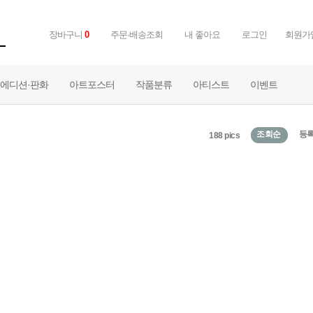
장바구니
0
주문·배송조회
내 좋아요
로그인
회원가
에디션·판화
아트포스터
작품분류
아티스트
이벤트
조회순
등
188 pics