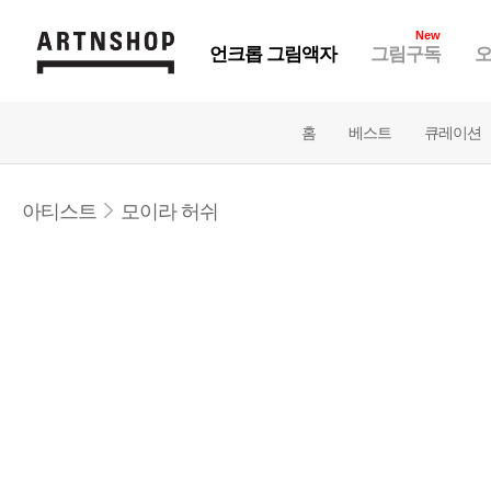
New
언크롭 그림액자
그림구독
오
홈
베스트
큐레이션
아티스트
모이라 허쉬