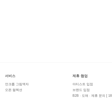
서비스
제휴·협업
언크롭 그림액자
아티스트 입점
오픈:컬렉션
브랜드 입점
B2B · 도매 · 제휴 문의 [ 183