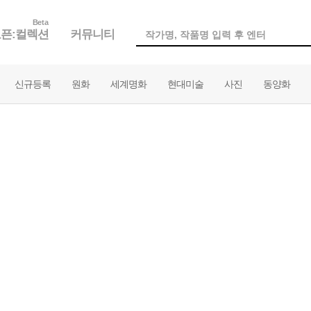
Beta
픈:컬렉션
커뮤니티
신규등록
원화
세계명화
현대미술
사진
동양화