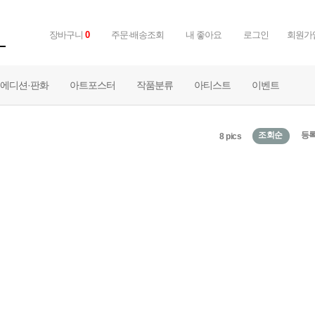
장바구니
0
주문·배송조회
내 좋아요
로그인
회원가
에디션·판화
아트포스터
작품분류
아티스트
이벤트
조회순
등
8 pics