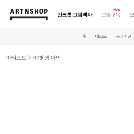
New
언크롭 그림액자
그림구독
오
홈
베스트
큐레이션
아티스트
이벳 생 아망