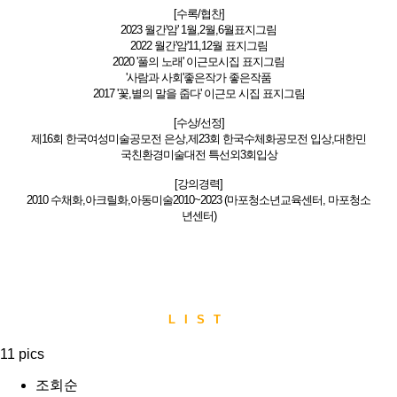
[수록/협찬]
2023 월간'암' 1월,2월,6월표지그림
2022 월간'암'11,12월 표지그림
2020 '풀의 노래' 이근모시집 표지그림
'사람과 사회'좋은작가 좋은작품
2017 '꽃,별의 말을 줍다' 이근모 시집 표지그림
[수상/선정]
제16회 한국여성미술공모전 은상,제23회 한국수체화공모전 입상,대한민
국친환경미술대전 특선외3회입상
[강의경력]
2010 수채화,아크릴화,아동미술2010~2023 (마포청소년교육센터, 마포청소
년센터)
LIST
11 pics
조회순