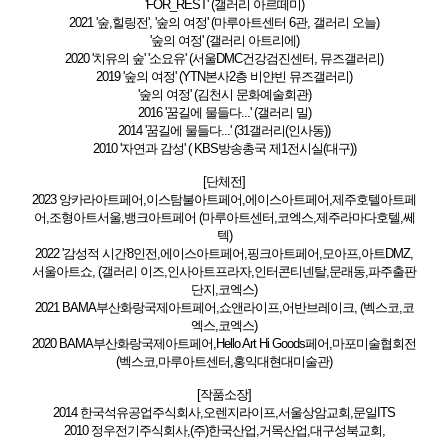
'FOR_REST' (갤러리 아르떼미)
2021 '숲,힐링전', '숲의 여정' (마루아트센터 6관, 갤러리 오늘)
'숲의 여정' (갤러리 아트리에)
2020 '치유의 숲' '소요유' (서울DMC건강검진센터, 뮤즈갤러리)
2019 '숲의 여정' (YTN본사2층 비얀빈 뮤즈갤러리)
'숲의 여정' (김천시 문화예술회관)
2016 '꿈길에 물들다...' (갤러리 밀)
2014 '꿈길에 물들다...' (31갤러리(인사동))
2010 '자연과 감성' ( KBS방송총국 제1전시실(대구))
[단체전]
2023 앙카라아트페어,이스탐불아트페어,에이스아트페어,제주호텔아트페
어,조형아트서울,뱅크아트페어 (마루아트센터,코엑스,제주라마다호텔,쎄
텍)
2022 '감성적 시간'8인전,에이스아트페어,핑크아트페어,모아프,아트DMZ,
서울아트쇼, (갤러리 이즈,인사아트프라자,인터콘티넨탈,문래동,파주출판
단지,코엑스)
2021 BAMA부산화랑국제아트페어,쇼앤라이프,어반브레이크, (벡스코,코
엑스,코엑스)
2020 BAMA부산화랑국제아트페어,Hello Art Hi Goods페어,마포미술협회전
(벡스코,마루아트센터,홍익대현대미술관)
[작품소장]
2014 한국석유공업주식회사,오렌지라이프,서울상암교회,문일ITS
2010 정우전기주식회사,(주)한국산업,거목산업,대구성북교회,