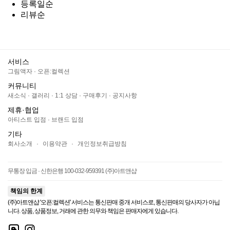
등록일순
리뷰순
서비스
그림액자
·
오픈:컬렉션
커뮤니티
새소식
·
갤러리
·
1:1 상담
·
구매후기
·
공지사항
제휴·협업
아티스트 입점
·
브랜드 입점
기타
회사소개
·
이용약관
·
개인정보취급방침
무통장 입금 · 신한은행 100-032-959391 (주)아트앤샵
책임의 한계
(주)아트앤샵 '오픈:컬렉션' 서비스는 통신판매 중개 서비스로, 통신판매의 당사자가 아닙
니다. 상품, 상품정보, 거래에 관한 의무와 책임은 판매자에게 있습니다.