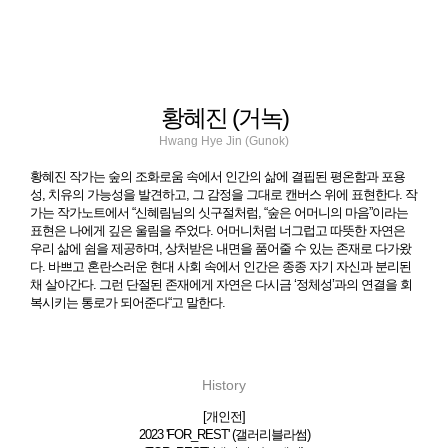
황혜진 (거녹)
Hwang Hye Jin (Gunok)
황혜진 작가는 숲의 조화로움 속에서 인간의 삶에 결핍된 평온함과 포용
성, 치유의 가능성을 발견하고, 그 감정을 그대로 캔버스 위에 표현한다. 작
가는 작가노트에서 “신혜림님의 싯구절처럼, “숲은 어머니의 마음”이라는
표현은 나에게 깊은 울림을 주었다. 어머니처럼 너그럽고 따뜻한 자연은
우리 삶에 쉼을 제공하며, 상처받은 내면을 품어줄 수 있는 존재로 다가왔
다. 바쁘고 혼란스러운 현대 사회 속에서 인간은 종종 자기 자신과 분리된
채 살아간다. 그런 단절된 존재에게 자연은 다시금 ‘정체성’과의 연결을 회
복시키는 통로가 되어준다“고 말한다.
History
[개인전]
2023 'FOR_REST' (갤러리블라썸)