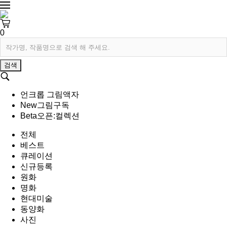
0
검색
언크롭 그림액자
New
그림구독
Beta
오픈:컬렉션
전체
베스트
큐레이션
신규등록
원화
명화
현대미술
동양화
사진