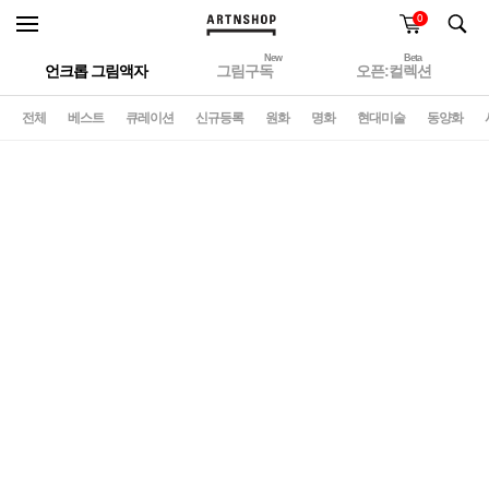
0
New
Beta
언크롭 그림액자
그림구독
오픈:컬렉션
전체
베스트
큐레이션
신규등록
원화
명화
현대미술
동양화