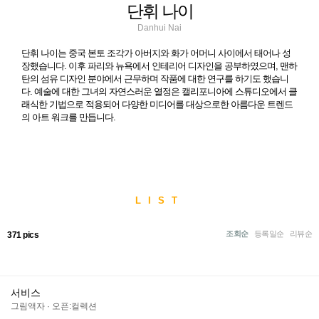
단휘 나이
Danhui Nai
단휘 나이는 중국 본토 조각가 아버지와 화가 어머니 사이에서 태어나 성
장했습니다. 이후 파리와 뉴욕에서 인테리어 디자인을 공부하였으며, 맨하
탄의 섬유 디자인 분야에서 근무하며 작품에 대한 연구를 하기도 했습니
다. 예술에 대한 그녀의 자연스러운 열정은 캘리포니아에 스튜디오에서 클
래식한 기법으로 적용되어 다양한 미디어를 대상으로한 아름다운 트렌드
의 아트 워크를 만듭니다.
LIST
조회순
등록일순
리뷰순
371 pics
서비스
그림액자
·
오픈:컬렉션