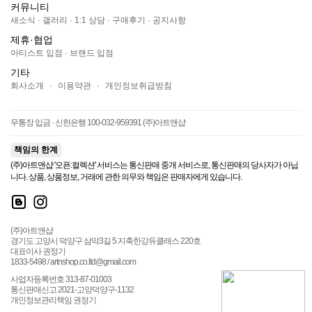
커뮤니티
새소식
·
갤러리
·
1:1 상담
·
구매후기
·
공지사항
제휴·협업
아티스트 입점
·
브랜드 입점
기타
회사소개
·
이용약관
·
개인정보취급방침
무통장 입금 · 신한은행 100-032-959391 (주)아트앤샵
책임의 한계
(주)아트앤샵 '오픈:컬렉션' 서비스는 통신판매 중개 서비스로, 통신판매의 당사자가 아닙
니다. 상품, 상품정보, 거래에 관한 의무와 책임은 판매자에게 있습니다.
(주)아트앤샵
경기도 고양시 덕양구 삼막3길 5 지축한강듀클래스 220호
대표이사 권정기
1833-5498 / artnshop.co.ltd@gmail.com
사업자등록번호 313-87-01003
통신판매신고 2021-고양덕양구-1132
개인정보관리책임 권정기