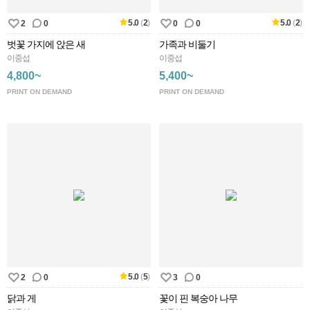
5.0
(
2
)
5.0
(
2
)
2
0
0
0
벗꽃 가지에 앉은 새
가족과 비둘기
이중섭
이중섭
4,800~
5,400~
PRINT ON DEMAND
PRINT ON DEMAND
5.0
(
5
)
2
0
3
0
닭과 게
꽃이 핀 복숭아 나무