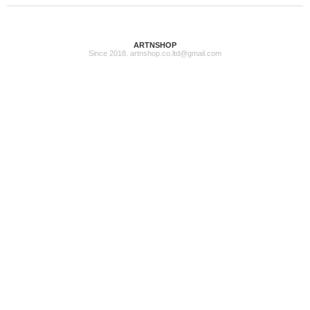
ARTNSHOP
Since 2018. artnshop.co.ltd@gmail.com