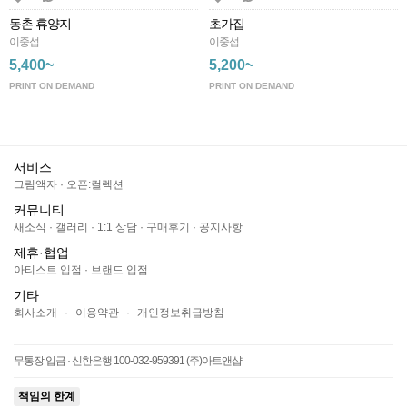
동촌 휴양지
초가집
이중섭
이중섭
5,400~
5,200~
PRINT ON DEMAND
PRINT ON DEMAND
서비스
그림액자
·
오픈:컬렉션
커뮤니티
새소식
·
갤러리
·
1:1 상담
·
구매후기
·
공지사항
제휴·협업
아티스트 입점
·
브랜드 입점
기타
회사소개
·
이용약관
·
개인정보취급방침
무통장 입금 · 신한은행 100-032-959391 (주)아트앤샵
책임의 한계