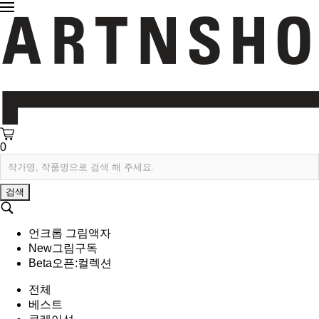
0
검색
언크롭 그림액자
New
그림구독
Beta
오픈:컬렉션
전체
베스트