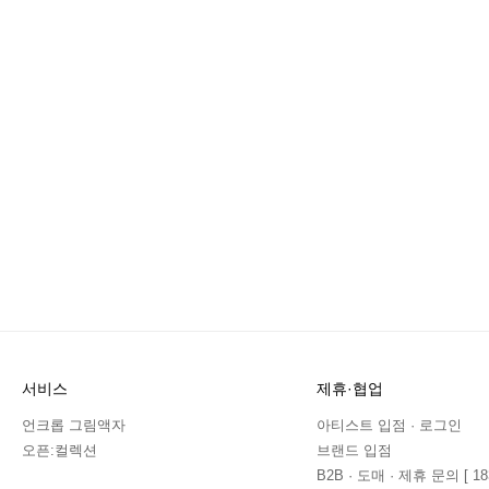
서비스
제휴·협업
언크롭 그림액자
아티스트 입점 · 로그인
오픈:컬렉션
브랜드 입점
B2B · 도매 · 제휴 문의 [ 183