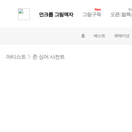
New
Be
언크롭 그림액자
그림구독
오픈:컬렉
홈
베스트
큐레이션
아티스트
존 싱어 사전트