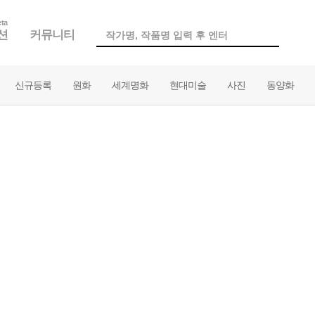
ta
션
커뮤니티
신규등록
원화
세계명화
현대미술
사진
동양화