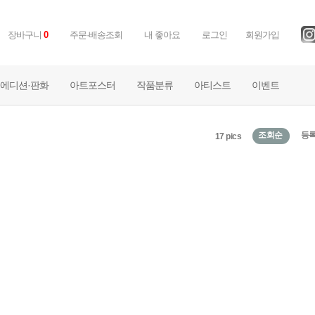
장바구니
0
주문·배송조회
내 좋아요
로그인
회원가입
에디션·판화
아트포스터
작품분류
아티스트
이벤트
조회순
등
17 pics