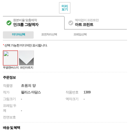
미리
보기
원본비율 맞춤제작
액자없이 프린트만
언크롭 그림액자
아트 프린트
미디어선택
표면처리선택
프레임선택
*
선택 가능한 미디어만 표시됩니다.
무광캔버스지
파인아트지
주문정보
작품명
초원의 양
작가
필리스 아담스
작품번호
1309
그림크기
-
액자크기
-
프레임 두
께
-
전면보호
배송 및 혜택