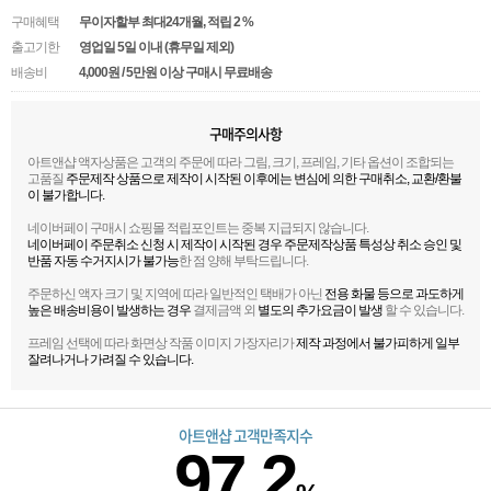
구매혜택
무이자할부 최대24개월
, 적립 2 %
출고기한
영업일 5일 이내 (휴무일 제외)
배송비
4,000원 / 5만원 이상 구매시 무료배송
구매주의사항
아트앤샵 액자상품은 고객의 주문에 따라 그림, 크기, 프레임, 기타 옵션이 조합되는
고품질
주문제작 상품으로 제작이 시작된 이후에는 변심에 의한 구매취소, 교환/환불
이 불가합니다.
네이버페이 구매시 쇼핑몰 적립포인트는 중복 지급되지 않습니다.
네이버페이 주문취소 신청 시 제작이 시작된 경우 주문제작상품 특성상 취소 승인 및
반품 자동 수거지시가 불가능
한 점 양해 부탁드립니다.
주문하신 액자 크기 및 지역에 따라 일반적인 택배가 아닌
전용 화물 등으로 과도하게
높은 배송비용이 발생하는 경우
결제금액 외
별도의 추가요금이 발생
할 수 있습니다.
프레임 선택에 따라 화면상 작품 이미지 가장자리가
제작 과정에서 불가피하게 일부
잘려나거나 가려질 수 있습니다.
아트앤샵 고객만족지수
97.2