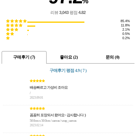
%
리뷰
3,043
평점
4.82
85.4%
11.8%
2.1%
0.5%
0.2%
구매후기 (
7
)
좋아요 (
2
)
문의 (
0
)
구매후기 평점
4.9 ( 7 )
배송빠르고 가성비 조아요
/
2023.09.01
꼼꼼히 포장되서 왔어요~ 감사합니다 :)
50.0cm x 50.0cm / canvas / wrap_canvas
2023.02.14