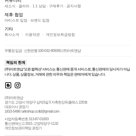
커뮤니티
새소식
·
갤러리
·
1:1 상담
·
구매후기
·
공지사항
제휴·협업
아티스트 입점
·
브랜드 입점
기타
회사소개
·
이용약관
·
개인정보취급방침
무통장 입금 · 신한은행 100-032-959391 (주)아트앤샵
책임의 한계
(주)아트앤샵 '오픈:컬렉션' 서비스는 통신판매 중개 서비스로, 통신판매의 당사자가 아닙
니다. 상품, 상품정보, 거래에 관한 의무와 책임은 판매자에게 있습니다.
(주)아트앤샵
경기도 고양시 덕양구 삼막3길 5 지축한강듀클래스 220호
대표이사 권정기
1833-5498 / artnshop.co.ltd@gmail.com
사업자등록번호 313-87-01003
통신판매신고 2021-고양덕양구-1132
개인정보관리책임 권정기