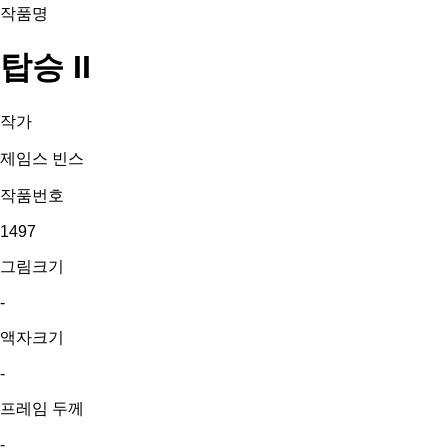
작품명
탑승 II
작가
제임스 빈스
작품번호
1497
그림크기
-
액자크기
-
프레임 두께
-