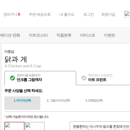
장바구니
주문·배송조회
내 좋아요
로그인
회원가입
0
에디션·판화
아트포스터
작품분류
아티스트
이벤트
이중섭
닭과 게
A Chicken and A Crap
원본비율 맞춤제작
액자 없이 프린트만
언크롭 그림액자
아트 프린트
주문 사양을 선택 하세요.
1. 미디어선택
2. 그림사이즈선택
3. 프레임선택
*
선택 가능한 미디어만 표시됩니다.
전용한지
는 닥나무와 펄프를 혼합해 만든