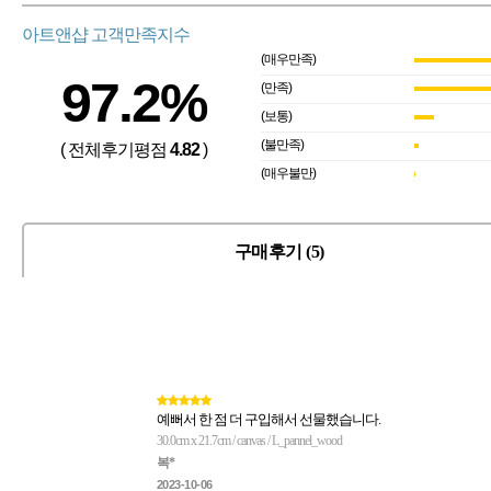
아트앤샵 고객만족지수
(매우만족)
97.2%
(만족)
(보통)
(불만족)
( 전체후기평점
4.82
)
(매우불만)
구매후기 (5)
예뻐서 한 점 더 구입해서 선물했습니다.
30.0cm x 21.7cm / canvas / L_pannel_wood
복*
2023-10-06