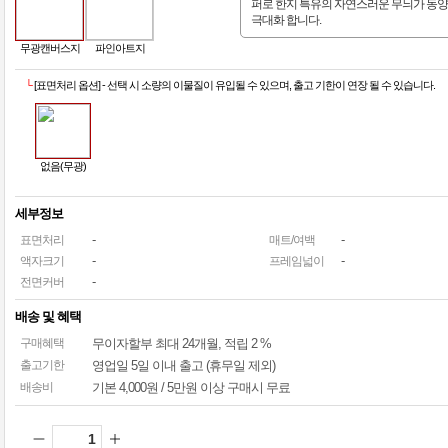
퍼로 한지 특유의 자연스러운 무늬가 동
극대화 합니다.
무광캔버스지
파인아트지
└
[표면처리 옵션] - 선택 시 소량의 이물질이 유입될 수 있으며, 출고 기한이 연장 될 수 있습니다.
없음(무광)
세부정보
-
-
표면처리
매트/여백
-
-
액자크기
프레임넓이
-
전면커버
배송 및 혜택
구매혜택
무이자할부
최대 24개월
, 적립 2 %
출고기한
영업일 5일 이내 출고 (휴무일 제외)
배송비
기본 4,000원 / 5만원 이상 구매시 무료