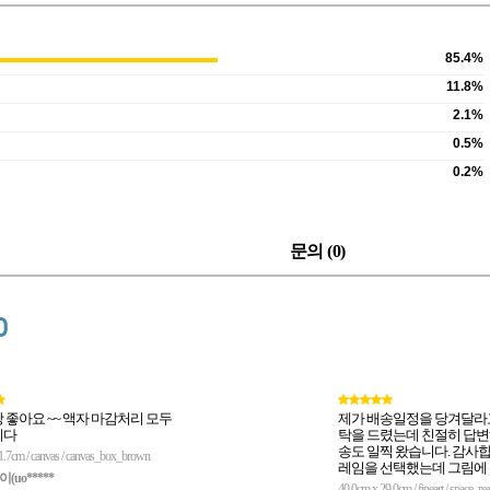
85.4%
11.8%
2.1%
0.5%
0.2%
문의 (
0
)
0
 좋아요 ~~ 액자 마감처리 모두
제가 배송일정을 당겨달라
니다
탁을 드렸는데 친절히 답
송도 일찍 왔습니다. 감사합니다. 
1.7cm / canvas / canvas_box_brown
레임을 선택했는데 그림에
uo*****
는 프레임은 아니었던 같아요. 똑같
40.0cm x 29.0cm / fineart / space_r