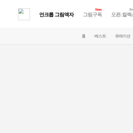
New
Be
언크롭 그림액자
그림구독
오픈:컬렉
홈
베스트
큐레이션