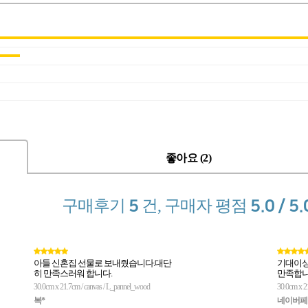
좋아요 (2)
구매후기
5
건, 구매자 평점
5.0 / 5.
아들 신혼집 선물로 보내줬습니다.대단
기대이상
히 만족스러워 합니다.
만족합
30.0cm x 21.7cm / canvas / L_pannel_wood
30.0cm x 2
복*
네이버페이(