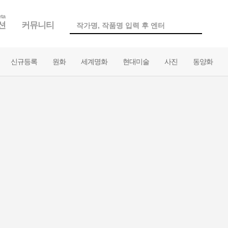
ta
션
커뮤니티
신규등록
원화
세계명화
현대미술
사진
동양화