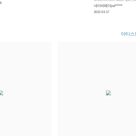
림을 사실 분들은 저와 다
06
네이버페이(mi*****
가면 더 만족도가 높을 것 같습
만 저는 전반적으로 아주 
2022-03-17
다. 다음에 또 주문할게요.
아티스