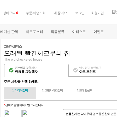
장바구니
0
주문·배송조회
내 좋아요
로그인
회원가입
에디션·판화
아트포스터
작품분류
아티스트
이벤트
그랜마 모제스
오래된 빨간체크무늬 집
The old checkered house
원본비율 맞춤제작
액자 없이 프린트만
언크롭 그림액자
아트 프린트
주문 사양을 선택 하세요.
1. 미디어선택
2. 그림사이즈선택
3. 프레임선택
*
선택 가능한 미디어만 표시됩니다.
전용한지
는 닥나무와 펄프를 혼합해 만든