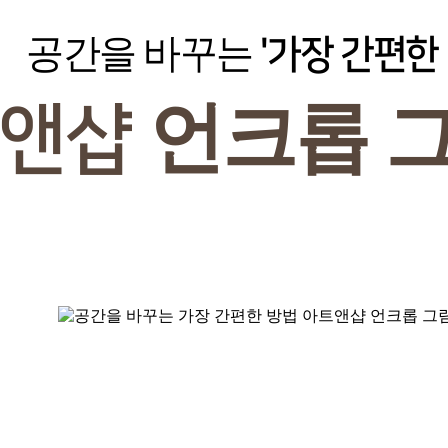
공간을 바꾸는
'가장 간편한 
언크롭 
트앤샵