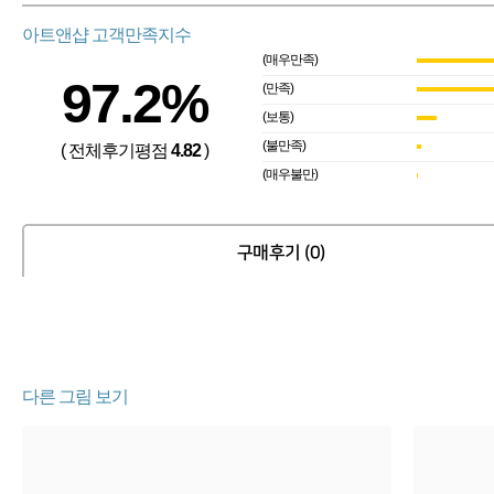
아트앤샵 고객만족지수
(매우만족)
97.2%
(만족)
(보통)
(불만족)
( 전체후기평점
4.82
)
(매우불만)
구매후기 (0)
다른 그림 보기