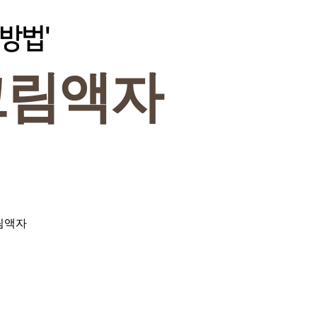
방법'
그림액자