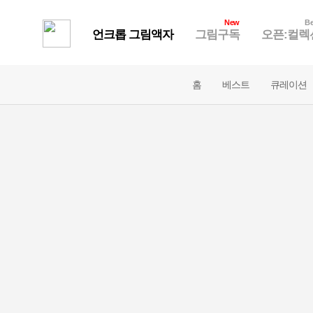
New
Be
언크롭 그림액자
그림구독
오픈:컬렉
홈
베스트
큐레이션