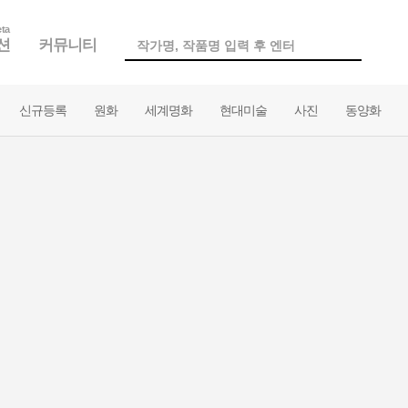
ta
션
커뮤니티
신규등록
원화
세계명화
현대미술
사진
동양화