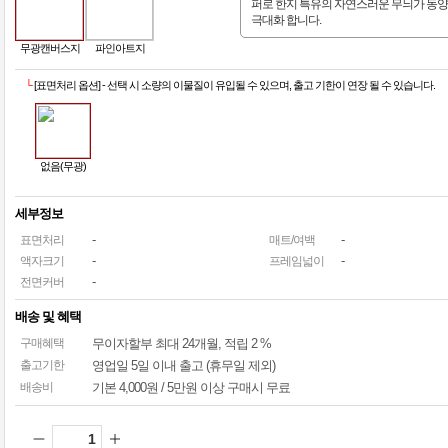
퍼로 한지 특유의 자연스러운 무늬가 동
극대화 합니다.
무광캔버스지
파인아트지
└
[표면처리 옵션] - 선택 시 소량의 이물질이 유입될 수 있으며, 출고 기한이 연장 될 수 있습니다.
없음(무광)
세부정보
-
-
표면처리
매트/여백
-
-
액자크기
프레임넓이
-
전면커버
배송 및 혜택
구매혜택
무이자할부
최대 24개월
, 적립 2 %
출고기한
영업일 5일 이내 출고 (휴무일 제외)
배송비
기본 4,000원 / 5만원 이상 구매시 무료