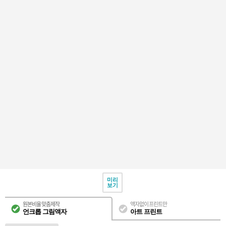
미리
보기
원본비율 맞춤제작
액자없이 프린트만
언크롭 그림액자
아트 프린트