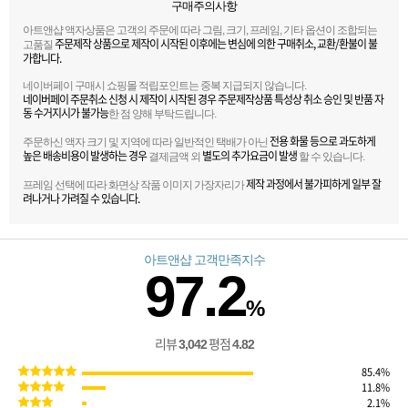
구매주의사항
아트앤샵 액자상품은 고객의 주문에 따라 그림, 크기, 프레임, 기타 옵션이 조합되는
주문제작 상품으로 제작이 시작된 이후에는 변심에 의한 구매취소, 교환/환불이 불
고품질
가합니다.
네이버페이 구매시 쇼핑몰 적립포인트는 중복 지급되지 않습니다.
네이버페이 주문취소 신청 시 제작이 시작된 경우 주문제작상품 특성상 취소 승인 및 반품 자
동 수거지시가 불가능
한 점 양해 부탁드립니다.
전용 화물 등으로 과도하게
주문하신 액자 크기 및 지역에 따라 일반적인 택배가 아닌
높은 배송비용이 발생하는 경우
별도의 추가요금이 발생
결제금액 외
할 수 있습니다.
제작 과정에서 불가피하게 일부 잘
프레임 선택에 따라 화면상 작품 이미지 가장자리가
려나거나 가려질 수 있습니다.
아트앤샵 고객만족지수
97.2
%
리뷰
평점
3,042
4.82
85.4%
11.8%
2.1%