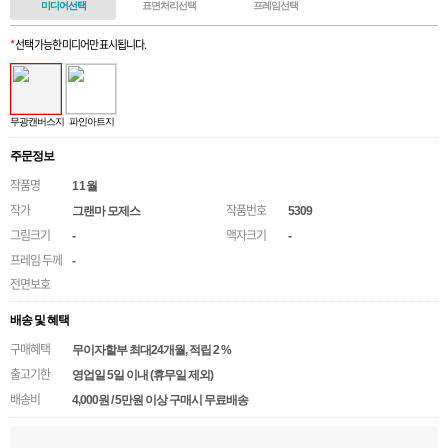
미디어선택
표면처리선택
프레임선택
*
선택 가능한 미디어만 표시됩니다.
무광캔버스지
파인아트지
주문정보
작품명
11월
작가
작품번호
그랜마 모제스
5309
그림크기
액자크기
-
-
프레임 두께
-
전면보호
배송 및 혜택
구매혜택
무이자할부 최대24개월
, 적립 2 %
출고기한
영업일 5일 이내 (휴무일 제외)
배송비
4,000원 / 5만원 이상 구매시 무료배송