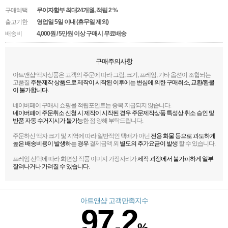
구매혜택
무이자할부 최대24개월
, 적립 2 %
출고기한
영업일 5일 이내 (휴무일 제외)
배송비
4,000원 / 5만원 이상 구매시 무료배송
구매주의사항
아트앤샵 액자상품은 고객의 주문에 따라 그림, 크기, 프레임, 기타 옵션이 조합되는
고품질
주문제작 상품으로 제작이 시작된 이후에는 변심에 의한 구매취소, 교환/환불
이 불가합니다.
네이버페이 구매시 쇼핑몰 적립포인트는 중복 지급되지 않습니다.
네이버페이 주문취소 신청 시 제작이 시작된 경우 주문제작상품 특성상 취소 승인 및
반품 자동 수거지시가 불가능
한 점 양해 부탁드립니다.
주문하신 액자 크기 및 지역에 따라 일반적인 택배가 아닌
전용 화물 등으로 과도하게
높은 배송비용이 발생하는 경우
결제금액 외
별도의 추가요금이 발생
할 수 있습니다.
프레임 선택에 따라 화면상 작품 이미지 가장자리가
제작 과정에서 불가피하게 일부
잘려나거나 가려질 수 있습니다.
아트앤샵 고객만족지수
97.2
%