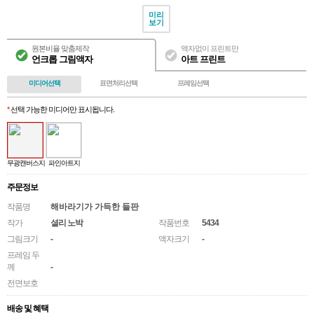
미리
보기
원본비율 맞춤제작
액자없이 프린트만
언크롭 그림액자
아트 프린트
미디어선택
표면처리선택
프레임선택
*
선택 가능한 미디어만 표시됩니다.
무광캔버스지
파인아트지
주문정보
작품명
해바라기가 가득한 들판
작가
셜리 노박
작품번호
5434
그림크기
-
액자크기
-
프레임 두
께
-
전면보호
배송 및 혜택