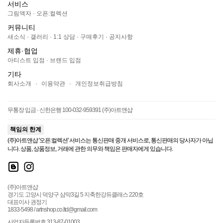
서비스
그림액자
·
오픈:컬렉션
커뮤니티
새소식
·
갤러리
·
1:1 상담
·
구매후기
·
공지사항
제휴·협업
아티스트 입점
·
브랜드 입점
기타
회사소개
·
이용약관
·
개인정보취급방침
무통장 입금 · 신한은행 100-032-959391 (주)아트앤샵
책임의 한계
(주)아트앤샵 '오픈:컬렉션' 서비스는 통신판매 중개 서비스로, 통신판매의 당사자가 아닙
니다. 상품, 상품정보, 거래에 관한 의무와 책임은 판매자에게 있습니다.
(주)아트앤샵
경기도 고양시 덕양구 삼막3길 5 지축한강듀클래스 220호
대표이사 권정기
1833-5498 / artnshop.co.ltd@gmail.com
사업자등록번호 313-87-01003