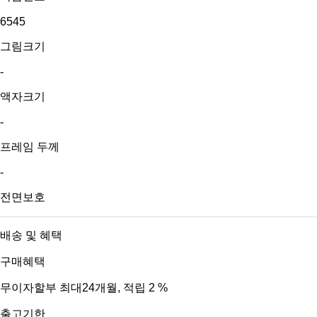
6545
그림크기
-
액자크기
-
프레임 두께
-
전면보호
배송 및 혜택
구매혜택
무이자할부 최대24개월
, 적립 2 %
출고기한