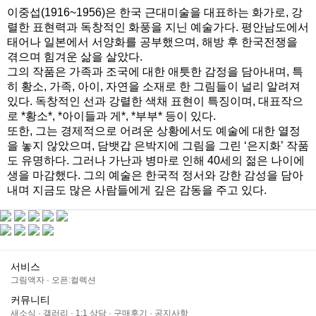
이중섭(1916~1956)은 한국 근대미술을 대표하는 화가로, 강
렬한 표현력과 독창적인 화풍을 지닌 예술가다. 평안남도에서
태어나 일본에서 서양화를 공부했으며, 해방 후 한국전쟁을
겪으며 힘겨운 삶을 살았다.
그의 작품은 가족과 조국에 대한 애틋한 감정을 담아내며, 특
히 황소, 가족, 아이, 자연을 소재로 한 그림들이 널리 알려져
있다. 독창적인 선과 강렬한 색채 표현이 특징이며, 대표작으
로 *황소*, *아이들과 게*, *부부* 등이 있다.
또한, 그는 경제적으로 어려운 상황에서도 예술에 대한 열정
을 놓지 않았으며, 담뱃갑 은박지에 그림을 그린 ‘은지화’ 작품
도 유명하다. 그러나 가난과 병마로 인해 40세의 젊은 나이에
생을 마감했다. 그의 예술은 한국적 정서와 강한 감성을 담아
내며 지금도 많은 사람들에게 깊은 감동을 주고 있다.
서비스
그림액자
·
오픈:컬렉션
커뮤니티
새소식
·
갤러리
·
1:1 상담
·
구매후기
·
공지사항