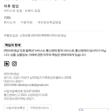
제휴·협업
아티스트 입점
·
브랜드 입점
기타
회사소개
·
이용약관
·
개인정보취급방침
무통장 입금 · 신한은행 100-032-959391 (주)아트앤샵
책임의 한계
(주)아트앤샵 '오픈:컬렉션' 서비스는 통신판매 중개 서비스로, 통신판매의 당사자가 아닙
니다. 상품, 상품정보, 거래에 관한 의무와 책임은 판매자에게 있습니다.
(주)아트앤샵
경기도 고양시 덕양구 삼막3길 5 지축한강듀클래스 220호
대표이사 권정기
1833-5498 / artnshop.co.ltd@gmail.com
사업자등록번호 313-87-01003
통신판매신고 2021-고양덕양구-1132
개인정보관리책임 권정기
사업자정보확인
구매안전서비스