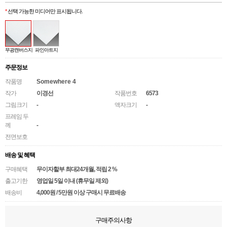
*
선택 가능한 미디어만 표시됩니다.
무광캔버스지
파인아트지
주문정보
작품명
Somewhere 4
작가
이경선
작품번호
6573
그림크기
-
액자크기
-
프레임 두
께
-
전면보호
배송 및 혜택
구매혜택
무이자할부 최대24개월
, 적립 2 %
출고기한
영업일 5일 이내 (휴무일 제외)
배송비
4,000원 / 5만원 이상 구매시 무료배송
구매주의사항