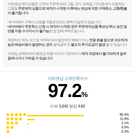
아트앤샵 액자상품은 고객의 주문에 따라 그림, 크기, 프레임, 기타 옵션이 조합되는
고품질
주문제작 상품으로 제작이 시작된 이후에는 변심에 의한 구매취소, 교환/환불
이 불가합니다.
네이버페이 구매시 쇼핑몰 적립포인트는 중복 지급되지 않습니다.
네이버페이 주문취소 신청 시 제작이 시작된 경우 주문제작상품 특성상 취소 승인 및
반품 자동 수거지시가 불가능
한 점 양해 부탁드립니다.
주문하신 액자 크기 및 지역에 따라 일반적인 택배가 아닌
전용 화물 등으로 과도하게
높은 배송비용이 발생하는 경우
결제금액 외
별도의 추가요금이 발생
할 수 있습니다.
프레임 선택에 따라 화면상 작품 이미지 가장자리가
제작 과정에서 불가피하게 일부
잘려나거나 가려질 수 있습니다.
아트앤샵 고객만족지수
97.2
%
리뷰
3,042
평점
4.82
85.4%
11.8%
2.1%
0.5%
0.2%