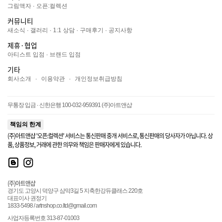
그림액자
·
오픈:컬렉션
커뮤니티
새소식
·
갤러리
·
1:1 상담
·
구매후기
·
공지사항
제휴·협업
아티스트 입점
·
브랜드 입점
기타
회사소개
·
이용약관
·
개인정보취급방침
무통장 입금 · 신한은행 100-032-959391 (주)아트앤샵
책임의 한계
(주)아트앤샵 '오픈:컬렉션' 서비스는 통신판매 중개 서비스로, 통신판매의 당사자가 아닙니다. 상
품, 상품정보, 거래에 관한 의무와 책임은 판매자에게 있습니다.
(주)아트앤샵
경기도 고양시 덕양구 삼막3길 5 지축한강듀클래스 220호
대표이사 권정기
1833-5498 / artnshop.co.ltd@gmail.com
사업자등록번호 313-87-01003