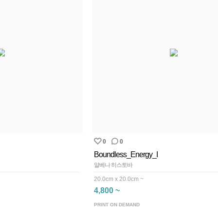
0
0
Boundless_Energy_I
알베나 히스토바
20.0cm x 20.0cm ~
4,800 ~
PRINT ON DEMAND