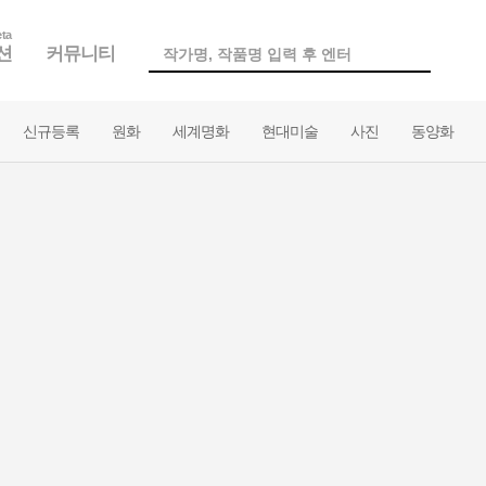
ta
션
커뮤니티
신규등록
원화
세계명화
현대미술
사진
동양화