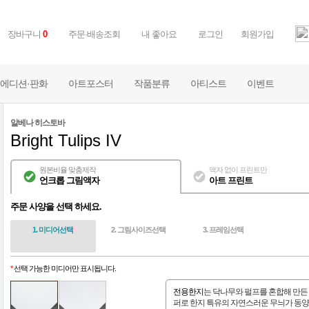
장바구니
0
주문·배송조회
내 좋아요
로그인
회원가입
에디션·판화
아트포스터
작품분류
아티스트
이벤트
알베나 히스토바
Bright Tulips IV
원본비율 맞춤제작
액자 없이 프린트만
언크롭 그림액자
아트 프린트
주문 사양을 선택 하세요.
1. 미디어선택
2. 그림사이즈선택
3. 프레임선택
*
선택 가능한 미디어만 표시됩니다.
전용한지
는 닥나무와 펄프를 혼합해 만든
퍼로 한지 특유의 자연스러운 무늬가 동