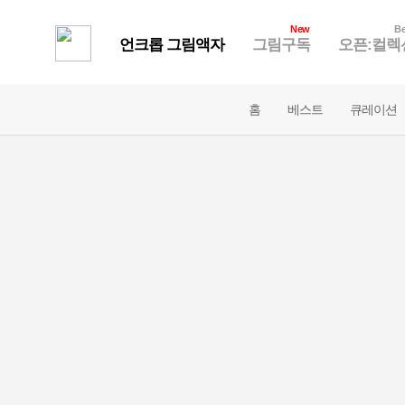
New
Be
언크롭 그림액자
그림구독
오픈:컬렉
홈
베스트
큐레이션