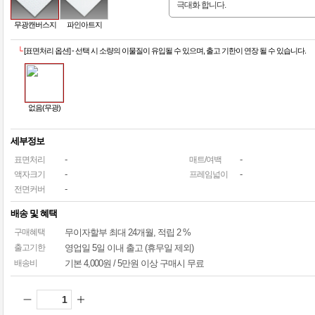
극대화 합니다.
무광캔버스지
파인아트지
└
[표면처리 옵션] - 선택 시 소량의 이물질이 유입될 수 있으며, 출고 기한이 연장 될 수 있습니다.
없음(무광)
세부정보
-
-
표면처리
매트/여백
-
-
액자크기
프레임넓이
-
전면커버
배송 및 혜택
구매혜택
무이자할부
최대 24개월
, 적립 2 %
출고기한
영업일 5일 이내 출고 (휴무일 제외)
배송비
기본 4,000원 / 5만원 이상 구매시 무료