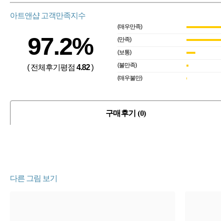
아트앤샵 고객만족지수
(매우만족)
97.2%
(만족)
(보통)
(불만족)
( 전체후기평점
4.82
)
(매우불만)
구매후기 (0)
다른 그림 보기