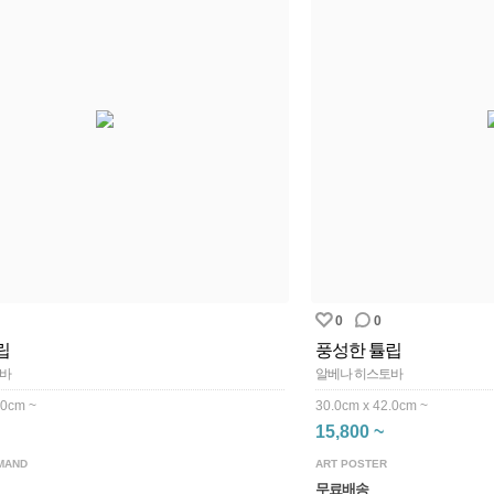
0
0
립
풍성한 튤립
토바
알베나 히스토바
.0cm ~
30.0cm x 42.0cm ~
15,800 ~
MAND
ART POSTER
무료배송