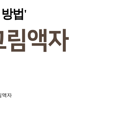
 방법'
그림액자