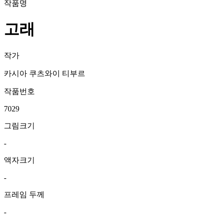
작품명
고래
작가
카시아 쿠츠와이 티부르
작품번호
7029
그림크기
-
액자크기
-
프레임 두께
-