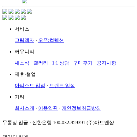
서비스
그림액자
·
오픈:컬렉션
커뮤니티
새소식
·
갤러리
·
1:1 상담
·
구매후기
·
공지사항
제휴·협업
아티스트 입점
·
브랜드 입점
기타
회사소개
·
이용약관
·
개인정보취급방침
무통장 입금 · 신한은행 100-032-959391 (주)아트앤샵