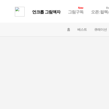
New
Be
언크롭 그림액자
그림구독
오픈:컬렉
홈
베스트
큐레이션