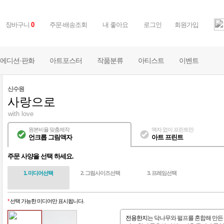
장바구니
0
주문·배송조회
내 좋아요
로그인
회원가입
에디션·판화
아트포스터
작품분류
아티스트
이벤트
신수원
사랑으로
with love
원본비율 맞춤제작
액자 없이 프린트만
언크롭 그림액자
아트 프린트
주문 사양을 선택 하세요.
1. 미디어선택
2. 그림사이즈선택
3. 프레임선택
*
선택 가능한 미디어만 표시됩니다.
전용한지
는 닥나무와 펄프를 혼합해 만든