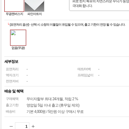
퍼로 한지 특유의 자연스러운 무늬가 동
극대화 합니다.
무광캔버스지
파인아트지
└
[표면처리 옵션] - 선택 시 소량의 이물질이 유입될 수 있으며, 출고 기한이 연장 될 수 있습니다.
없음(무광)
세부정보
-
-
표면처리
매트/여백
-
-
액자크기
프레임넓이
-
전면커버
배송 및 혜택
구매혜택
무이자할부
최대 24개월
, 적립 2 %
출고기한
영업일 5일 이내 출고 (휴무일 제외)
배송비
기본 4,000원 / 5만원 이상 구매시 무료