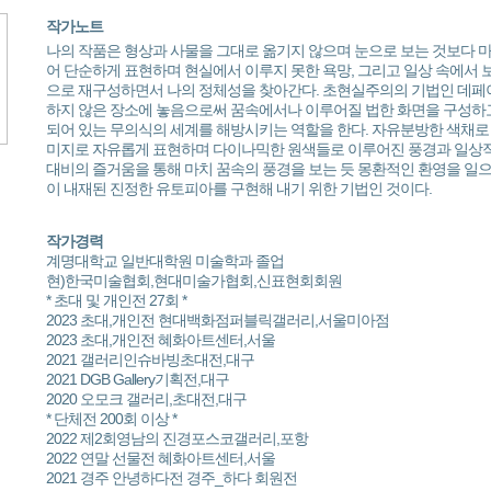
작가노트
나의 작품은 형상과 사물을 그대로 옮기지 않으며 눈으로 보는 것보다 
어 단순하게 표현하며 현실에서 이루지 못한 욕망, 그리고 일상 속에서
으로 재구성하면서 나의 정체성을 찾아간다. 초현실주의의 기법인 데페
하지 않은 장소에 놓음으로써 꿈속에서나 이루어질 법한 화면을 구성하고
되어 있는 무의식의 세계를 해방시키는 역할을 한다. 자유분방한 색채로
미지로 자유롭게 표현하며 다이나믹한 원색들로 이루어진 풍경과 일상
대비의 즐거움을 통해 마치 꿈속의 풍경을 보는 듯 몽환적인 환영을 일
이 내재된 진정한 유토피아를 구현해 내기 위한 기법인 것이다.
작가경력
계명대학교 일반대학원 미술학과 졸업
현)한국미술협회,현대미술가협회,신표현회회원
* 초대 및 개인전 27회 *
2023 초대,개인전 현대백화점퍼블릭갤러리,서울미아점
2023 초대,개인전 혜화아트센터,서울
2021 갤러리인슈바빙초대전,대구
2021 DGB Gallery기획전,대구
2020 오모크 갤러리,초대전,대구
* 단체전 200회 이상 *
2022 제2회영남의 진경포스코갤러리,포항
2022 연말 선물전 혜화아트센터,서울
2021 경주 안녕하다전 경주_하다 회원전