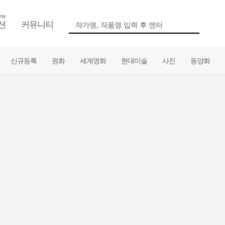
ta
션
커뮤니티
신규등록
원화
세계명화
현대미술
사진
동양화