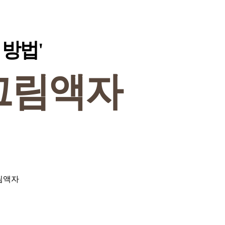
 방법'
그림액자