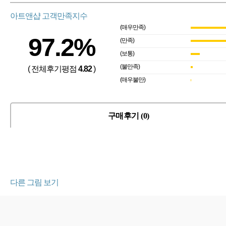
아트앤샵 고객만족지수
(매우만족)
97.2%
(만족)
(보통)
(불만족)
( 전체후기평점
4.82
)
(매우불만)
구매후기 (0)
다른 그림 보기