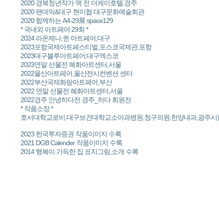
2020 경북청년작가 맥 전 더케이호텔,경주
2020 팬데믹&대구 현미협 대구문화예술회관
2020 함께하는 A4-29展 space129
* 국내외 아트페어 29회 *
2024 라온제나,퀸 아트페어,대구
2023포항국제아트페스티벌,포스코국제관,포항
2023대구블루아트페어,대구엑스코
2023연말 선물전 혜화아트센터,서울
2022울산아트페어,울산전시컨벤션 센터
2022부산국제화랑아트페어,부산
2022 연말 선물전 혜화아트센터,서울
2022경주 안녕하다전 경주_하다 회원전
* 작품소장 *
호서대학교로비,대구보건대학교소아과병원,청구의원,한양내과,광주시
2023 한국투자증권 작품이미지 수록
2021 DGB Calender 작품이미지 수록
2014 행복이 가득한 집 표지그림,소개 수록