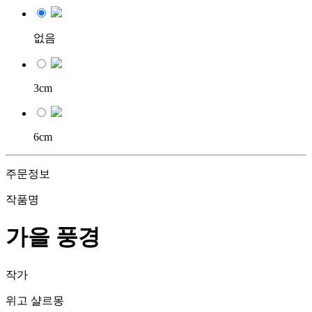
없음
3cm
6cm
주문정보
작품명
가을 풍경
작가
위고 샬르몽