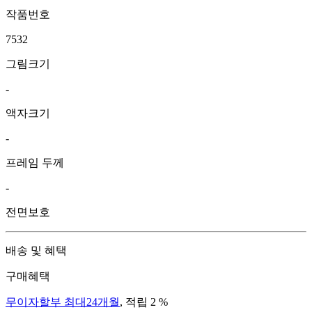
작품번호
7532
그림크기
-
액자크기
-
프레임 두께
-
전면보호
배송 및 혜택
구매혜택
무이자할부 최대24개월
, 적립 2 %