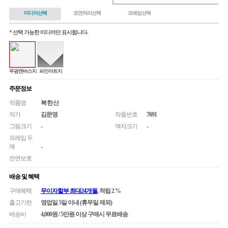
미디어선택
표면처리선택
프레임선택
*
선택 가능한 미디어만 표시됩니다.
무광캔버스지
파인아트지
주문정보
작품명
북한산
작가
김문영
작품번호
7691
그림크기
-
액자크기
-
프레임 두
께
-
전면보호
배송 및 혜택
구매혜택
무이자할부 최대24개월
, 적립 2 %
출고기한
영업일 5일 이내 (휴무일 제외)
배송비
4,000원 / 5만원 이상 구매시 무료배송