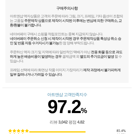
구매주의사항
아트앤샵 액자상품은 고객의 주문에 따라 그림, 크기, 프레임, 기타 옵션이 조합되
는 고품질
주문제작 상품으로 제작이 시작된 이후에는 변심에 의한 구매취소, 교
환/환불이 불가합니다.
네이버페이 구매시 쇼핑몰 적립포인트는 중복 지급되지 않습니다.
네이버페이 주문취소 신청 시 제작이 시작된 경우 주문제작상품 특성상 취소 승
인 및 반품 자동 수거지시가 불가능
한 점 양해 부탁드립니다.
주문하신 액자 크기 및 지역에 따라 일반적인 택배가 아닌
전용 화물 등으로 과도
하게 높은 배송비용이 발생하는 경우
결제금액 외
별도의 추가요금이 발생
할 수
있습니다.
프레임 선택에 따라 화면상 작품 이미지 가장자리가
제작 과정에서 불가피하게
일부 잘려나거나 가려질 수 있습니다.
아트앤샵 고객만족지수
97.2
%
3,042
4.82
리뷰
평점
85.4%