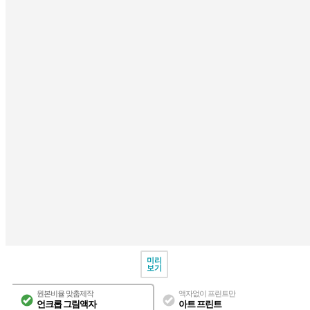
미리
보기
원본비율 맞춤제작
액자없이 프린트만
언크롭 그림액자
아트 프린트