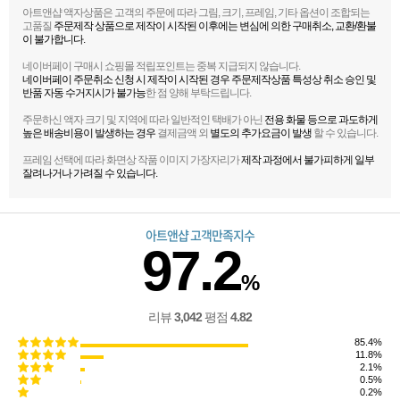
아트앤샵 액자상품은 고객의 주문에 따라 그림, 크기, 프레임, 기타 옵션이 조합되는
고품질
주문제작 상품으로 제작이 시작된 이후에는 변심에 의한 구매취소, 교환/환불
이 불가합니다.
네이버페이 구매시 쇼핑몰 적립포인트는 중복 지급되지 않습니다.
네이버페이 주문취소 신청 시 제작이 시작된 경우 주문제작상품 특성상 취소 승인 및
반품 자동 수거지시가 불가능
한 점 양해 부탁드립니다.
주문하신 액자 크기 및 지역에 따라 일반적인 택배가 아닌
전용 화물 등으로 과도하게
높은 배송비용이 발생하는 경우
결제금액 외
별도의 추가요금이 발생
할 수 있습니다.
프레임 선택에 따라 화면상 작품 이미지 가장자리가
제작 과정에서 불가피하게 일부
잘려나거나 가려질 수 있습니다.
아트앤샵 고객만족지수
97.2
%
리뷰
3,042
평점
4.82
85.4%
11.8%
2.1%
0.5%
0.2%