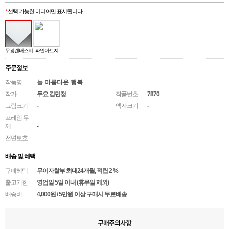
*
선택 가능한 미디어만 표시됩니다.
무광캔버스지
파인아트지
주문정보
작품명
늘 아름다운 행복
작가
두요 김민정
작품번호
7870
그림크기
-
액자크기
-
프레임 두
께
-
전면보호
배송 및 혜택
구매혜택
무이자할부 최대24개월
, 적립 2 %
출고기한
영업일 5일 이내 (휴무일 제외)
배송비
4,000원 / 5만원 이상 구매시 무료배송
구매주의사항