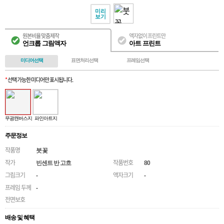
미리
보기
원본비율 맞춤제작
액자없이 프린트만
언크롭 그림액자
아트 프린트
미디어선택
표면처리선택
프레임선택
*
선택 가능한 미디어만 표시됩니다.
무광캔버스지
파인아트지
주문정보
작품명
붓꽃
작가
작품번호
빈센트 반 고흐
80
그림크기
액자크기
-
-
프레임 두께
-
전면보호
배송 및 혜택