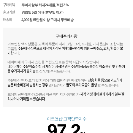
구매혜택
무이자할부 최대24개월
, 적립 2 %
출고기한
영업일 5일 이내 (휴무일 제외)
배송비
4,000원 / 5만원 이상 구매시 무료배송
구매주의사항
아트앤샵 액자상품은 고객의 주문에 따라 그림, 크기, 프레임, 기타 옵션이 조합되는
주문제작 상품으로 제작이 시작된 이후에는 변심에 의한 구매취소, 교환/환불이 불
고품질
가합니다.
네이버페이 구매시 쇼핑몰 적립포인트는 중복 지급되지 않습니다.
네이버페이 주문취소 신청 시 제작이 시작된 경우 주문제작상품 특성상 취소 승인 및 반품 자
동 수거지시가 불가능
한 점 양해 부탁드립니다.
전용 화물 등으로 과도하게
주문하신 액자 크기 및 지역에 따라 일반적인 택배가 아닌
높은 배송비용이 발생하는 경우
별도의 추가요금이 발생
결제금액 외
할 수 있습니다.
제작 과정에서 불가피하게 일부 잘
프레임 선택에 따라 화면상 작품 이미지 가장자리가
려나거나 가려질 수 있습니다.
아트앤샵 고객만족지수
97.2