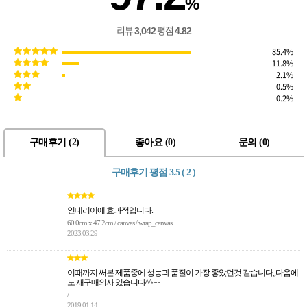
%
리뷰
평점
3,042
4.82
85.4%
11.8%
2.1%
0.5%
0.2%
구매후기 (
2
)
좋아요 (
0
)
문의 (
0
)
구매후기 평점
3.5 ( 2 )
인테리어에 효과적입니다.
60.0cm x 47.2cm / canvas / wrap_canvas
2023.03.29
이때까지 써본 제품중에 성능과 품질이 가장 좋았던것 같습니다,,다음에
도 재구매의사 있습니다^^~~
/
2019.01.14