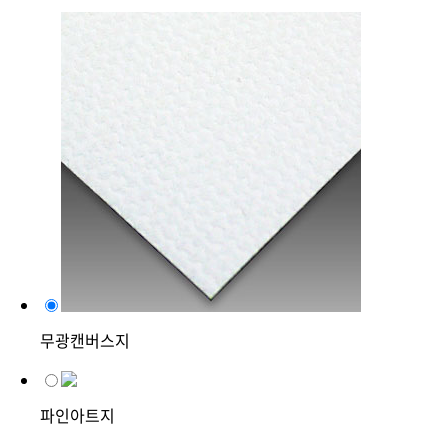
무광캔버스지
파인아트지