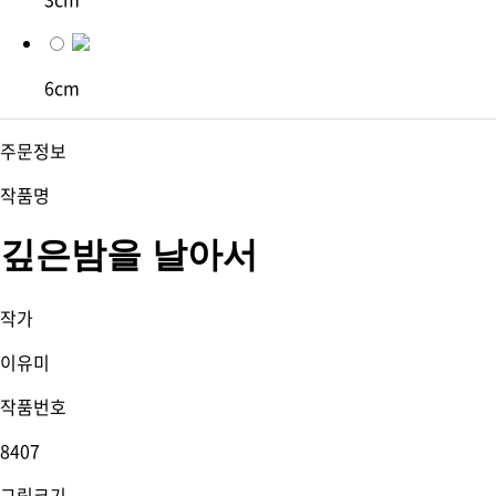
6cm
주문정보
작품명
깊은밤을 날아서
작가
이유미
작품번호
8407
그림크기