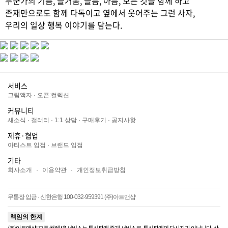
누군가의 기쁨, 즐거움, 슬픔, 아픔, 모든 것을 함께 하고
존재만으로도 함께 다독이고 옆에서 웃어주는 그런 사자,
우리의 일상 행복 이야기를 담는다.
서비스
그림액자
·
오픈:컬렉션
커뮤니티
새소식
·
갤러리
·
1:1 상담
·
구매후기
·
공지사항
제휴·협업
아티스트 입점
·
브랜드 입점
기타
회사소개
·
이용약관
·
개인정보취급방침
무통장 입금 · 신한은행 100-032-959391 (주)아트앤샵
책임의 한계